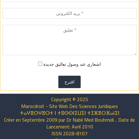
اشعاري عند وصول تعاليق جديدة
اقترح
Copyright © 2025
Marocdroit - Site Web Des Sciences Juridiques
ⵜⴰⵖⴻⵔⵖⴻⵔⵜ ⵏ ⵜⵓⵙⵙⵏⵉⵡⵉⵏ ⵜⵉⵣⴻⵔⴼⴰⵏⵉⵏ
Créer en Septembre 2009 par Dr Nabil Med Bouhmidi .. Date de
Lancement: Avril 2010
ISSN 2028-8107