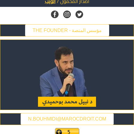
اصدار
المحمول
/
الويب
THE FOUNDER - مؤسس المنصة
N.BOUHMIDI@MAROCDROIT.COM