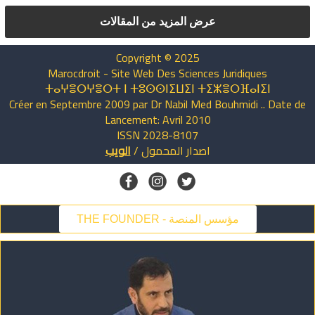
عرض المزيد من المقالات
Copyright © 2025
Marocdroit - Site Web Des Sciences Juridiques
ⵜⴰⵖⴻⵔⵖⴻⵔⵜ ⵏ ⵜⵓⵙⵙⵏⵉⵡⵉⵏ ⵜⵉⵣⴻⵔⴼⴰⵏⵉⵏ
Créer en Septembre 2009 par Dr Nabil Med Bouhmidi .. Date de
Lancement: Avril 2010
ISSN 2028-8107
اصدار
المحمول
/
الويب
THE FOUNDER - مؤسس المنصة