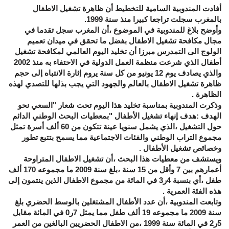
أفادت المندوبية السامية للتخطيط أن ظاهرة تشغيل الاطفال
بالمغرب سجلت تراجعا كبيرا منذ سنة 1999.
وأوضح بلاغ للمندوبية في الموضوع ،أن المغرب سجل تقدما في
مجال مكافحة تشغيل الاطفال بفضل ما تحقق في ميدان تعميم
الولوج الى التمدرس مبرزا أن تخليد اليوم العالمي لمكافحة تشغيل
أطفال الذي شرعت منظمة العمل الدولية في الاحتفاء به منذ 2002
والذي يصادف يوم 12 يونيو من كل سنة يروم إثارة الانتباه إلى حجم
ظاهرة تشغيل الاطفال بالعالم والجهود التي يجب بذلها للتصدي لهذه
الظاهرة .
وذكرت المندوبية بمناسبة تخليد هذا اليوم تحت شعار "السعي نحو
الهدف :هدف إنهاء تشغيل الأطفال "بمعطيات البحث الوطني الدائم
حول التشغيل ،الذي يشمل سنويا عينة تتكون من 60 ألف أسرة تمثل
مجموع التراب الوطني والفئات الاجتماعية مما يسمح بتتبع تطور
وخصائص تشغيل الأطفال .
ويستشف من معطيات هذا البحث ،أن تشغيل الاطفال المتراوحة
أعمارهم بين 7 وأقل من 15 سنة ،بلغ سنة 2009 ما مجموعه 170 ألف
طفل ،أي بنسبة 4ر3 في المائة من مجموع الاطفال الذين ينتمون إلى
هذه الفئة العمرية .
وتابعت المندوبية ،أن عدد الأطفال المشتغلين بالوسط الحضري بلغ
سنة 2009 ما مجموعه 19 ألف طفل مما يمثل 7ر0 في المائة مقابل
5ر2 في المائة سنة 1999 ،من الاطفال الحضريين البالغين من العمر