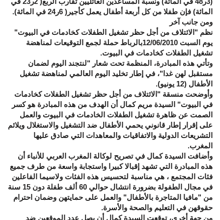
(3ر48 في المائة) ونسبة المساعدين العائليين تقارب الربع( 2ر23 في
المائة) فإن طفلا من كل أربعة أطفال يعمل كأجير( 6ر24 في المائة).
ومن جانب آخر
نظم "الائتلاف من أجل حظر تشغيل الطفلات كخادمات في البيوت"
يوم السبت 12/06/2010بالرباط حملة لجمع التوقيعات لمناهضة
تشغيل الطفلات كخادمات في البيوت.
وتأتي هذه المبادرة، المنظمة تحت شعار "لنتجند اليوم لضمان
مستقبل لهن غدا"، في إطار تخليد اليوم العالمي لمناهضة تشغيل
الأطفال (12 يونيو).
وأوضحت منسقة "الائتلاف من أجل حظر تشغيل الطفلات كخادمات
في البيوت" السيدة مريم كمال أن الهدف من هذه المبادرة هو كسر
الصمت عن ظاهرة تشغيل الطفلات الخادمات في البيوت والعمل
على إقرار إطار قانوني يحمي الأطفال ضد التشغيل والاستغلال ويلائم
التشريعات الدولية والاتفاقيات والمعاهدات التي صادق عليها
المغرب.
وأضافت السيدة كمال في تصريح لوكالة المغرب العربي للأنباء أن
هذه المبادرة التي تشهد إقبالا كبيرا واستجابة واسعة من طرف جميع
فئات المجتمع ، هي مناسبة لتحسيس هذه الفئات ولاسيما الفاعلين
في مجال الطفولة بضرورة انتشال حوالي 60 ألف طفلة دون 15 سنة
من "مافيا المتاجرة بالأطفال" والعمل على حمايتهن وضمان احترام
حقوقهن في التعليم والصحة والأسرة.
من جهة أخرى، توقعت السيدة كمال أن يصل عدد الموقعين ضد