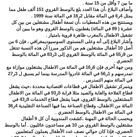
ما بين 7 وأقل من 15 سنة .
وأضاف البلاغ ،أن هذا العدد بلغ بالوسط القروي 151 ألف طفل مما
يمثل 4ر6 في المائة مقابل 2ر16 في المائة سنة 1999 .
ويستنتج من هذه المعطيات ،أن تسعة أطفال مشتغلين من بين كل
عشرة ( 89 في المائة) يقطنون بالوسط القروي وهو ما يبين أن
تشغيل الاطفال بالمغرب ظاهرة قروية بامتياز .
وأشار البلاغ إلى أنه وعلى المستوى السوسيوديمغرافي ، فإن 6 من
أصل 10 أطفال مشتغلين هم من الذكور مبرزا أن هذه النسبة تنتقل
من 9ر55 في المائة بالوسط القروي إلى 3ر83 في المائة بالوسط
الحضري .
ومن جهة أخرى فإن 6ر16 في المائة من الاطفال يشتغلون موازاة مع
تمدرسهم و 1ر56 في المائة غادروا المدرسة بينما لم يسبق ل 3ر27
في المائة منهم التمدرس .
ويتمركز تشغيل الاطفال في قطاعات اقتصادية محددة ،حيث يشغل
قطاع الفلاحة والغابة والصيد مثلا قرابة 5ر93 في المائة من الاطفال
المشتغلين بالوسط القروي، فيما يشغل قطاع الخدمات 9ر43 في
المائة من الاطفال، وقطاع الصناعة بما فيها الصناعة التقليدية 4ر36
في المائة من الاطفال بالوسط الحضري .
وبحسب الحالة في المهنة ،كشفت المندوبية أن كل 9 أطفال
مشتغلين بالوسط القروي من 10 هم مساعدون عائليون . أما بالوسط
الحضري، فإذا كان حوالي نصف عدد الأطفال يعملون كمتعلمين