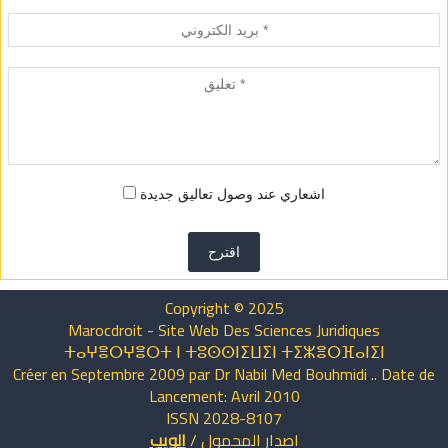
اشعاري عند وصول تعاليق جديدة
اقترح
Copyright © 2025
Marocdroit - Site Web Des Sciences Juridiques
ⵜⴰⵖⴻⵔⵖⴻⵔⵜ ⵏ ⵜⵓⵙⵙⵏⵉⵡⵉⵏ ⵜⵉⵣⴻⵔⴼⴰⵏⵉⵏ
Créer en Septembre 2009 par Dr Nabil Med Bouhmidi .. Date de
Lancement: Avril 2010
ISSN 2028-8107
اصدار
المحمول
/
الويب