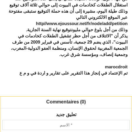
استغلال الطفلات كخادمات في البيوت إلى حوالي ثلاثة آلاف توقيع
وذلك طيلة اليوم، مشيرة إلى أن هذه حملة التوقيع ستبقى مفتوحة
عبر الموقع الالكتروني التالي
http//www.ejoussour.net/fr/node/add/petition
وذلك من أجل بلوغ حوالي مليونتوقيع نهاية السنة الجارية.
يذكر أن "الائتلاف من أجل حظر تشغيل الطفلات كخادمات في
البيوت"، الذي يضم 29 جمعية، تأسس في فبراير 2009 من طرف
الجمعية المغربية لحقوق الإنسان، ومنظمة العفو الدولية-المغرب،
وجمعية إنصاف، ومؤسسة شرق غرب.
marocdroit
تم الإعتماد في إنجاز هذا التقرير على تقارير و اردة في و م ع
Commentaires (0)
تعليق جديد