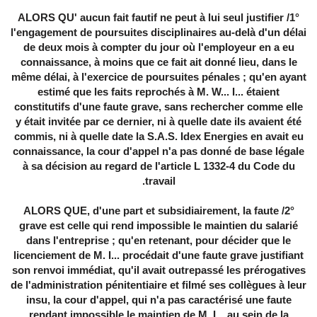
1°/ ALORS QU' aucun fait fautif ne peut à lui seul justifier
l'engagement de poursuites disciplinaires au-delà d'un délai
de deux mois à compter du jour où l'employeur en a eu
connaissance, à moins que ce fait ait donné lieu, dans le
même délai, à l'exercice de poursuites pénales ; qu'en ayant
estimé que les faits reprochés à M. W... I... étaient
constitutifs d'une faute grave, sans rechercher comme elle
y était invitée par ce dernier, ni à quelle date ils avaient été
commis, ni à quelle date la S.A.S. Idex Energies en avait eu
connaissance, la cour d'appel n'a pas donné de base légale
à sa décision au regard de l'article L 1332-4 du Code du
travail.
2°/ ALORS QUE, d'une part et subsidiairement, la faute
grave est celle qui rend impossible le maintien du salarié
dans l'entreprise ; qu'en retenant, pour décider que le
licenciement de M. I... procédait d'une faute grave justifiant
son renvoi immédiat, qu'il avait outrepassé les prérogatives
de l'administration pénitentiaire et filmé ses collègues à leur
insu, la cour d'appel, qui n'a pas caractérisé une faute
rendant impossible le maintien de M. I... au sein de la