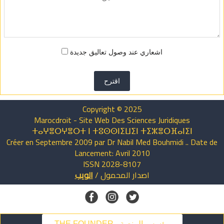
اشعاري عند وصول تعاليق جديدة
اقترح
Copyright © 2025
Marocdroit - Site Web Des Sciences Juridiques
ⵜⴰⵖⴻⵔⵖⴻⵔⵜ ⵏ ⵜⵓⵙⵙⵏⵉⵡⵉⵏ ⵜⵉⵣⴻⵔⴼⴰⵏⵉⵏ
Créer en Septembre 2009 par Dr Nabil Med Bouhmidi .. Date de
Lancement: Avril 2010
ISSN 2028-8107
الويب
/
المحمول
اصدار
THE FOUNDER - مؤسس المنصة