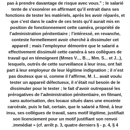
pas à prendre davantage de risque avec vous." ; le salarié
tente de s'exonérer en affirmant qu'il entrait dans ses
fonctions de tester les matériels, après les avoir réparés, et
que c'est dans le cadre de ces tests qu'il aurait mis en
position de fonctionnement cette caméra, propriété de
l'administration pénitentiaire ; l'intéressé, en revanche,
conteste formellement avoir cherché à dissimuler cet
appareil ; mais l'employeur démontre que le salarié a
effectivement dissimulé cette caméra à ses collègues de
travail qui en témoignent (Mmes V..., B..., Mm. S... et J...),
lesquels, outrés de cette surveillance à leur insu, ont fait
part à leur employeur de leur légitime indignation ; il n'est
pas douteux que si, comme il l'affirme, M. I... avait voulu
tester un appareil défectueux, il n'était nul besoin de le
dissimuler pour le tester ; le fait d'avoir outrepassé les
prérogatives de l'administration pénitentiaire, en filmant,
sans autorisation, des locaux situés dans une enceinte
carcérale, puis le fait, certain, que le salarié a filmé, à leur
insu, ses collègues de travail, sans motif légitime, justifiait
son licenciement pour un motif justifiant son renvoi
immédiat » (cf. arrêt p. 3, quatre derniers § - p. 4, § 4.