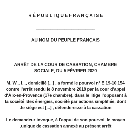
R É P U B L I Q U E F R A N Ç A I S E
_________________________
AU NOM DU PEUPLE FRANÇAIS
_________________________
ARRÊT DE LA COUR DE CASSATION, CHAMBRE
SOCIALE, DU 5 FÉVRIER 2020
M. W... I..., domicilié [...] , a formé le pourvoi n° E 19-10.154
contre l'arrêt rendu le 8 novembre 2018 par la cour d'appel
d'Aix-en-Provence (17e chambre), dans le litige l'opposant à
la société Idex énergies, société par actions simplifiée, dont
le siège est [...] , défenderesse à la cassation.
Le demandeur invoque, à l'appui de son pourvoi, le moyen
unique de cassation annexé au présent arrêt.