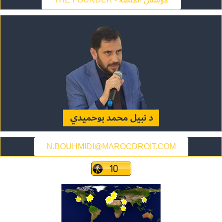
N.BOUHMIDI@MAROCDROIT.COM