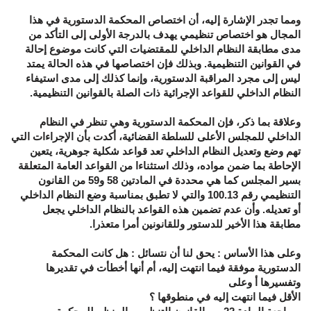
ومما تجدر الإشارة إليه، أن اختصاص المحكمة الدستورية في هذا
المجال هو اختصاص تنظيمي يهدف بالدرجة الأولى إلى التأكد من
مدى مطابقة النظام الداخلي للمقتضيات التي كانت موضوع إحالة
في القوانين التنظيمية
.
وبذلك فإن اختصاصها في هذه الحالة يمتد
ليس إلى مجرد المراقبة الدستورية، وإنما كذلك إلى مدى استيفاء
النظام الداخلي للقواعد الإجرائية ذات الصلة بالقوانين التنظيمية
.
وعلاقة بما ذكر، فإن المحكمة الدستورية وهي تنظر في النظام
الداخلي للمجلس الأعلى للسلطة القضائية، أكدت بأن الإجراءات التي
تهم وضع وتعديل النظام الداخلي تعد قواعد شكلية جوهرية، يتعين
الإحاطة بما ضمن مواده، وذلك استثناءا من القواعد العامة المتعلقة
بسير المجلس كما هي محددة في المادتين
58
و
59
من القانون
التنظيمي رقم
100.13
والتي لا تطبق بمناسبة وضع النظام الداخلي
أو تعديله
.
وأن عدم تضمين هذه القواعد بالنظام الداخلي يجعل
مطابقة هذا الأخير للدستور وللقانونين أمرا متعذرا
.
وعلى هذا الأساس
:
يحق لنا أن نتسائل
:
هل كانت المحكمة
الدستورية موفقة فيما انتهت إليه، أم أنها أخطأت في تقديرها
وتفسيرها أ وعلى
الأقل فيما انتهت إليه في منطوقها ؟