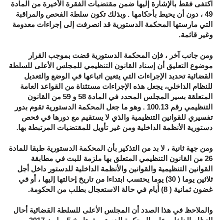
اكتفى فقط بالإشارة إليها ضمن مقتضيات الفقرة الأخيرة من المادة
49
، دون أن يحيط بأحكامها
.
وبذلك تكون سلطة الفحص والمراقبة
التي مارستها المحكمة الدستورية قد انصرفت إلى إجراءات معدومة
وغير قائمة
.
ومن جانب آخر ، فإن المحكمة الدستورية قضت بموجب القرار
موضوع التعليق أن إسناد القانون التنظيمي للمجلس الأعلى للسلطة
القضائية تحديد الإجراءات التي يتعين اتباعها في الوضع والتعديل
للنظام الداخلي، يجعل هذه الإجراءات مستثناة من القواعد العامة
المتعلقة بسير المجلس المحدد في المادة
58
و
59
من القانون
التنظيمي رقم
100.13 .
وهو ما جعل المحكمة الدستورية تقوم بدور
تفسيري للقوانين التنظيمية والذي لا يستقيم مع دورها في فحص
دستورية الأنظمة الداخلية ومن غير تأويل للمقتضيات المرتبطة بها
.
ومن جهة ثانية ، لا بد من التذكير بأن المحكمة الدستورية طبقا للمادة
26
من القانون التنظيمي المتعلق بها ملزمة للبت في مطابقة
القوانين التنظيمية والقوانين والأنظمة الداخلية للدستور داخل أجل
ثلاثين يوما
( 30)
يوما يحتسب ابتداءا من تاريخ إحالتها إليها ، أو في
غضون ثمانية
( 8)
أيام في حالة الاستعجال بطلب من الحكومة
.
والملاحظ في هذا الصدد أن المجلس الأعلى للسلطة القضائية أحال