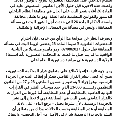
النظام الداخلي على المحكمة الدستورية بتاريخ
5
يوليوز
2017.
وقضت هذه الأخيرة قبل حلول الأجل القانوني المنصوص عليه في
المادة
26
أعلاه بتعذر البت على الحال في مطابقة النظام الداخلي
للدستور وللقوانين التنظيمية ذات الصلة
.
وهو ما يشكل مخالفة
واضحة لأحكام المادة
26
التي حددت أجل الشهر للبت في مسألة
المطابقة ، وليس في مسألة من المسائل الإجرائية والشكلية
.
وبصرف النظر عن صوابية هذا الرأي من عدمه، فإن احترام
المقتضيات القانونية لا سيما المادة
26
يقتضي لزوما البت في مسألة
المطابقة قبل حلول
07/08/2017
، وهو مايبدو مستحيلا من الناحية
الواقعية ما لم يتم حمل ما قضت به المحكمة الدستورية بأنه استنفاذ
للولاية الدستورية على مراقبة دستورية النظام اخلي
.
ومن جهة ثانية، فإنه بالاطلاع على منطوق قرار المحكمة الدستورية ،
يتبين أنه قضى بنشر القرار القاضي بتعذر أو إيقاف البت في الجريدة
الرسمية
.
وهو إجراء لا يستقيم ومضمون المادتين
26
و
27
من القانون
التنظيمي رقـــــــم
13-066
الذي حدد موجبات النشر في القرارات
النهائية القاضية بالمطابقة أو عدم المطابقة
.
أما غيرها من القرارات
كالقرار القاضي بتعذر البت في المطابقة فهي لا تحتاج إلى نشر
بالجريدة الرسمية ، لأن نشرها يحمل
–
برفع الياء
-
على دلالة
المطابقة أو عدم المطابقة بحسب الحالات، وذلك من منطلق أن
النشر بالجريدة الرسمية شرع في الأصل من أجل التحصين والنفاذ
.