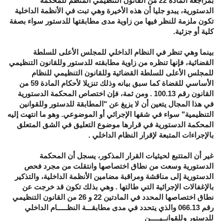
بمراجعة المادة
22
من القانون التنظيمي المنظم للمحكمة
الدستورية، يبدو جليا أن هذه الأخيرة وهي تبت في الأنظمة الداخلية
تكون ملزمة للنظر فيها من زاوية مدى مطابقتها للدستور سواء بصفة
كلية أو جزئية
.
بينما وهي تنظر في النظام الداخلي للمجلس الأعلى للسلطة
القضائية، فإنها تنظره من زاوية مطابقته للدستور وللقانون التنظيمي
للمجلس الأعلى للسلطة القضائية وللقانون التنظيمي للنظام
الأساسي للقضاة كما سبق بيانه وذلك تنزيلا لأحكام المادة
59
من
القانون رقم
100.13 .
ومن ثمة، فإن اختصاص المحكمة الدستورية
في هذا المجال يتعين أن لا يزيغ عن
"
المطابقة للدستور وللقوانين
التنظيمية
"
سواء في شقها الإجرائي أو الموضوعي
.
وهو ما انتهت إليه
المحكمة الدستورية في قرارها موضوع التعليق في الشق المتعلق
بالإجراءات المتبعة لإقرار النظام الداخلي
.
غير أن المتتبع لحيثيات القرار المذكور، يسجل أن المحكمة
الدستورية وسعت من نطاق اختصاصها وانتقلت من مجرد فحص
الدستورية إلى مناقشة ومراقبة مضامين الأنظمة الداخلية، والتذكير
بالإغفالات الإجرائية التي طالتها
.
وهي بذلك تكون قد خرجت عن
نطاق اختصاصها المحدد في المادتين
22
و
26
من القانون التنظيمي
رقم
066.13
والذي يتحدد في مدى مطابقـــة النظـــــام الداخلي
للدستور وللقوانــيـــــن