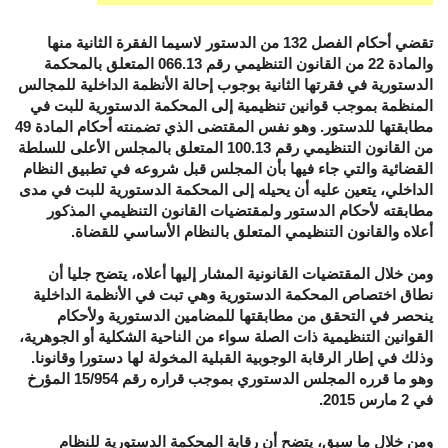
تقضي أحكام الفصل
132
من الدستور لاسيما الفقرة الثانية منها
والمادة
22
من القانون التنظيمي رقم
066.13
المتعلق بالمحكمة
الدستورية في فقرتها الثانية بوجوب إحالة الأنظمة الداخلية للمجالس
المنظمة بموجب قوانين تنظيمية إلى المحكمة الدستورية للبت في
مطابقتها للدستور
.
وهو نفس المقتضى الذي تضمنته أحكام المادة
49
من القانون التنظيمي رقم
100.13
المتعلق بالمجلس الأعلى للسلطة
القضائية والتي جاء فيها بأن المجلس قبل شروعه في تطبيق النظام
الداخلي، يتعين عليه أن يحيله إلى المحكمة الدستورية للبت في مدى
مطابقته لأحكام الدستور ولمقتضيات القانون التنظيمي المذكور
أعلاه والقانون التنظيمي المتعلق بالنظام الأساسي للقضاة
.
ومن خلال المقتضيات القانونية المشار إليها أعلاه، يتضح جليا أن
نطاق اختصاص المحكمة الدستورية وهي تبت في الأنظمة الداخلية
ينحصر في التحقق من مطابقتها للمضامين الدستورية ولأحكام
القوانين التنظيمية ذات الصلة سواء من الناحية الشكلية أو الجوهرية،
وذلك في إطار الرقابة الوجوبية القبلية المخولة لها دستورا وقانونا
.
وهو ما قرره المجلس الدستوري بموجب قراره رقم
15/954
المؤرخ
في
2
مارس
2015
.
ومن خلال ما سبق، يتضح أن رقابة المحكمة الدستورية للنظام