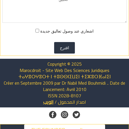
اشعاري عند وصول تعاليق جديدة
اقترح
Copyright © 2025
Marocdroit - Site Web Des Sciences Juridiques
ⵜⴰⵖⴻⵔⵖⴻⵔⵜ ⵏ ⵜⵓⵙⵙⵏⵉⵡⵉⵏ ⵜⵉⵣⴻⵔⴼⴰⵏⵉⵏ
Créer en Septembre 2009 par Dr Nabil Med Bouhmidi .. Date de
Lancement: Avril 2010
ISSN 2028-8107
اصدار
المحمول
/
الويب