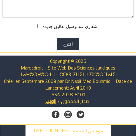
اشعاري عند وصول تعاليق جديدة
اقترح
Copyright © 2025
Marocdroit - Site Web Des Sciences Juridiques
ⵜⴰⵖⴻⵔⵖⴻⵔⵜ ⵏ ⵜⵓⵙⵙⵏⵉⵡⵉⵏ ⵜⵉⵣⴻⵔⴼⴰⵏⵉⵏ
Créer en Septembre 2009 par Dr Nabil Med Bouhmidi .. Date de
Lancement: Avril 2010
ISSN 2028-8107
اصدار
المحمول
/
الويب
THE FOUNDER - مؤسس المنصة