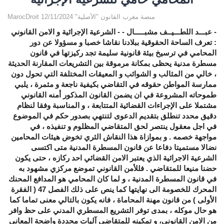
MarocDroit منصة مغرب القانون "الأصلية" 12/11/2024
- عبـــد اللطـــيــف مشبـــــال - - الشرعية الإجرائية و الامن القانوني : تعرف الساحة الحقوقية ببلادنا نقاشا خصبا و مسؤولا عن دور المحامي في ترسيخ بيئة قانونية سليمة تجد ركيزتها في قانون مسطرة مدنية يحظى بمكانة مرموقة بين التشريعات المقارنة الحديثة ، خالي من المثالب و الشوائب و المعيقات المختلفة التي تحول دون ممارسة المواطن حقوقه في التقاضي بكيفية ناجعة و مثمرة ، يلبي طموحاته المشروعة في ان يضمن القانون المذكور أمنه القانوني مشتملا على الإجراءات القضائية المتتابعة ، و المناسبة وفقا لنظام دقيق محدد تنطلق بتقديم الدعوى لتنتهي بصدور حكم في الموضوع في اجل معقول ينتصر لحق المتقاضي المظلوم و تنفيذه ، في مواجهة خصمه . و بموازاة هذا النقاش الثري تخوض هيئات المحامين نضالا مستميتا دفاعا عن قانون المسطرة المدنية متى اكتسى الشرعية الاجرائية الذي يعتبر الامن القضائي احد ركازه ، حتى يكون حضنا منيعا للمتقاضي . فللأمن القانوني تموضع مركزي مشهود به في قانون المسطرة المدنية ، و لما كان المحامي هو المدافع المحنك المحرك للخصومة الى نهايتها كما ينص على ذلك الفصل 47 ( الفقرة الأولى ) من قانون مهنة المحاماة ، فانه يكون بالتالي معنى تماما كما هو حال موكله ، بمدى توفر التشريع المسطري المدني على حظ وافر من الامن القانوني، و تمكينه للمتقاضي آليات محددة واضحة المعاني و المقاصد تستند على المبادئ الأربعة الأساسية التالية المعترف بها فقها في هذا الشأن و هي : عدم رجعية القوانين ، احترام الحقوق المكتسبة ، فكرة التوقع المشروع ، تقييد الأثر الرجعي للحكم بعدم دستوريته. و بالبناء على ما سلف ذكره ، يجوز القول ان النص الاجرائي يكون بدون طائلة اذا اتى مفتقدا للشرعية الإجرائية بالمعنى سالف الذكر ، كما في حالة مخالفته لقاعدة قانونية سواء كانت ذا مصدر دستوري او تشريعي و هو ما سيتجلى بوضوح ، على سبيل المثال ، من احكام المادة 17 من مشروع ق.م.م التي تنص على انه : " يمكن للنيابة العامة المختصة ، و ان لم تكن طرفا في الدعوى و دون التقيد بآجال الطعن المنصوص عليها في المادة السابقة ان تطلب التصريح ببطلان كل مقرر قضائي يكون من شانه مخالفة النظام العام. يتم الطعن امام المحكمة المصدرة للقرار ، بناء على امر كتابي يصدره الوكيل العام للملك لدى محكمة النقض تلقائيا او بناء على إحالة من الرئيس المنتدب للمجلس الأعلى للسلطة القضائية في حالة ثبوت خطأ قضائي أضر بحقوق أحد الأطراف ضررا فادحا ". فهذا النص يفتقد تماما للشرعية الإجرائية لتعارضه مع الفصل 126 من الدستور الذي ينص على ان " الاحكام النهائية الصادرة عن القضاء ملزمة للجميع " ، و اطاحته بقاعدة قانونية أساسية هي القرينة القانونية القاطعة التي يكتسبها الحكم وفق المنصوص عليه في الفصل 450 ق.ل.م ، و ما يرتبه الفصل 453 منه لها من اثر قانوني قوي الدلالة بمنعه اثبات ما يخالفها مما من شانه تكريس و حماية الامن القضائي للمتقاضي ، عكس ما ذهبت اليه المادة 17 سالفة الذكر ، التي تخول لطرف خارج عن الخصومة ممثلا في الوكيل العام للملك بمحكمة النقض و الرئيس المنتدب لمجلس السلطة القضائية حق تقديم دعوى بطلان حكم نهائي قصد إبادته في خرق سافر لأحكام الفصل 453 المذكور تحت ستار ادعاءات سبق لي دحضها في مقال نشرته بصفحتي بالفايسبوك بتاريخ 04/09/2024 و أعدت نشره بموقعي . و محصلة ما أوردته أعلاه تجزم للقول ان مشروع قانون المسطرة المدنية مس بحقوق المواطن المكتسبة ، الامر الذي يعد انتهاكا لأحد اركان الأمانة الإجرائية ممثلا في انعدام الامن القضائي. كما تتجلى مظاهر انعدام الشرعية الإجرائية في المشروع المذكور في احتوائه على مواد أخرى تضيق من استعمال الحق في التقاضي تتجلى على وجه الخصوص في حرمان المتقاضي من ولوج الطعن بالنقض في مواجهة القرارات الاستئنافية الصادرة في ميدان فحص شرعية القرارات الإدارية بما معناه تعطيل السلطة القضائية ممثلة في راس هرمها من بحث مشروعية تصرفات الإدارة بمناسبة النظر في الطعون بالنقض الموجهة ضد القرارات المذكورة و منع محكمة النقض بالتالي من القيام بكامل دورها كحارس يقظ للقانون في نطاق احكام الفقرة الأولى من الفصل 381 من مشروع ق.م.م الذي يشمل ، كما هو مفترض ، القانون بمدلوله الواسع أي حتى القانون العام بمجموع قواعده المنظمة للعلاقات التي تكون الدولة طرفا فيها ، دون ادنى استثناء ، و هو ما ينهض دليلا على رغبة المشرع في تدعيم دولة سيادة القانون وحده التي تتولى محكمة النقض فرض احترامه على الجميع عبر توحيد المضمون الصحيح للقاعدة القانونية الامر الذي يثبت انصراف إرادة المشرع الى اتساع مجال الطعن بالنقض لا التضييق عليه بخلاف ما ورد في الفصل 375 المذكور. الواقع ان منع المواطن من استعمال حق الطعن بالنقض موضوع الفقرة السابقة فيه خرق غير مستساغ لمضمون الفقرة الأولى من الفصل 118 من الدستور التي تنص بكيفية واضحة لا لبس فيها ان " حق التقاضي مضمون لكل شخص للدفاع عن حقوقه و عن مصالحه التي يحميها القانون " ، باعتبار ان الطعن في الحكم الناتج عن ممارسة هذا الحق هو من البداهة بمكان و يؤيد هذا القول ما ورد في تصدير الدستور من التزام المملكة المغربية بحماية منظومتي حقوق الانسان و القانون الدولي الإنساني و النهوض بهما و الاسهام في تطويرهما ؛ مع مراعاة الطابع الكوني لتلك الحقوق وعدم قابليتها للتجزيئ ؛ و غني عن التذكير في هذا الصدد ، ان للمواطن في دولة القانون الحديثة الحق في التمتع بالحقوق و الحريات بناء على احكام المشرع الدستوري الذي هو القانون الأساسي الأعلى في الدولة الذي نص في فصله 117 على أنه " يتولى القاضي حماية حقوق الأشخاص و الجماعات و حرياتهم و امنهم القضائي ، و تطبيق القانون " ، و هو ما عبرت عنه المحكمة الدستورية العليا في مصر بالعبارات الدقيقة التالية : " ان الدستور هو القانون الأساسي الأعلى الذي يرسى القواعد و الأصول التي يقوم عليها نظام الحكم ، و يحدد السلطات العامة ، و يرسم لها وظائفها ، و يضع الحدود و القيود الضابطة لنشاطها ، و يقرر الحريات و الحقوق العامة ، و يرتب الضمانات الأساسية لحمايتها . و من ثم فقد تميز الدستور بطبيعة خاصة تضفى عليه السيادة و السمو بحسبانه كفيل الحريات و موئلها و عماد الحياة الدستورية و أساس نظامها ، و حق قواعده ان تستوي على القمة من البناء القانوني للدولة ، و تتبوأ مقام الصدارة بين قواعد النظام العام باعتبارها اسمى القواعد الآمرة التي يتعين على الدولة التزامها في تشريعها و في قضائها و فيما تمارسه من سلطات تنفيذية ، دون اية تفرقة او تمييز في مجال الالتزام بها بين السلطات العامة الثلاث التشريعية و التنفيذية و القضائية ، و اذا كان خضوع الدولة بجميع سلطاتها لمبدأ سيادة الدستور أصلا مقررا و حكما لازما لكل نظام ديموقراطي سليم ، فانه يتعين على كل سلطة عامة أيا كان شانها و أيا كانت وظيفتها و طبيعة الاختصاصات المسندة اليها ان تنزل على قواعد الدستور و مبادئه ، و ان تلتزم حدوده و قيوده ، فان هي خالفتها او تجاوزتها شاب عملها عيب مخالفة الدستور ، و خضعت – متى انصبت المخالفة على قانون او لائحة – للرقابة القضائية التي عهد بها الدستور الى المحكمة الدستورية العليا ، بوصفها الهيئة القضائية العليا التي اختصها دون غيرها بالفصل في دستورية القوانين و اللوائح ؛ بغية الحفاظ على احكام الدستور وصونها و حمايتها من الخروج عليها ". ( حكم المحكمة الدستورية العليا جلسة 05/05/2001 في القضية رقم 25 لسنة ( 22) قضائية دستورية – ج 9 ص 907 ) و مؤدى ما سلف ذكره ، وجوب رضوخ السلطة التشريعية لأحكام الدستور لا التنكر لها ، و وجوب مراعاة التشريعات الصادرة عنها لاحكام المادة 6 من الدستور التي تلزم مراعاة قاعدة تراتبية القوانين احتراما للمكانة السامية للدستور و علوه على جميع القوانين سواء كانت تشريعية او مراسيم او مقررات تنفيذية ، و هو ما لم تأبه به تلك السلطة حينما وافقت على مشروع القانون المسطري المذكور رغم ما اعتراه من عوار في عدد من مقتضياته من ضمنها المادة 375 المذكورة التي منعت المواطن من ولوج الطعن بالنقض في مواجهة القرارات الاستئنافية الصادرة في مادة شرعية القرارات الإدارية و كذا الاحكام الصادرة في الطلبات التي لا تتجاوز قيمتها ثمانين الف درهم و في الطلبات المتعلقة باستيفاء واجبات الكراء و التحملات الناتجة عنه و مراجعة الوجيبة الكرائية. و اذا كان المنع المشار اليه يطال حتى الاحكام الصادرة في الطلبات التي لا تتجاوز قيمتها ثمانين الف درهم و في الطلبات المتعلقة باستيفاء واجبات الكراء و التحملات الناتجة عنه و مراجعة الوجيبة الكرائية ، مبرر بالرغبة في الحد من تكاثر الطعون بالنقض و استنزاف لوقت السادة المستشارين بمحكمة النقض ، و هو ما سبق ان نحى اليه المشرع في تعديلات سابقة ، الا ان هذا التبرير لا يمكن مجاراته بالنسبة للطعون المقدمة في مواجهة الاحكام النهائية الصادرة في دعاوى فحص شرعية القرارات الإدارية ، لاعتبارات عديدة لعل أهمها تكمن في ان هذه الدعاوى تهدف الى حماية الشرعية أي تحصين دولة القانون فلا يجوز بالتالي ان يستثنى منها ادنى مقرر اداري و لو تعلق بمقرر صادر في نطاق قانون يمنع ممارسة تلك الدعوى متى كان مبدء مراقبة او فحص الشرعية يعتبر مبدأ دستوريا كما جاء في حكم المحكمة الادارية بوجدة بتاريخ 08/03/2000 الذي اعتبر ان الطعن بالإلغاء ضد القرارات الإدارية يهدف الى حماية الشرعية و لا يفلت عنه أي مقرر اداري و لو تعلق الامر بمقرر صدر في اطار قانون ينص على عدم قابليته للطعن مادام مبدأ مراقبة الشرعية يعتبر مبدأ دستوريا. ( حكم المحكمة الإدارية بوجدة عدد 45/200 بتاريخ 08/03/2000 - منشور بمجلة القضاء الإداري عدد 2 طبعة 2023 ص 65) فالمنع المشار اليه موضوع الفصل 375 من مشروع ق.م.م ينطوي على مساس خطير بحق المواطن في التقاضي في مواجهة الإدارة رغم الأهمية البالغة لمثل هذه الدعاوي التي اصدر بشأنها مجلس الدولة الفرنسي قرار ذائع الصيت لثراءه القانوني حينما اعتبر ان من المبادئ العامة للقانون جواز الطعن لتجاوز السلطة في مواجهة أي قرار اداري حتى و لو في غياب أي نص على ذلك . ( قرار 17/02/1950 حكم وزير الفلاحة ضد السيدة لاموط - 19 ED N°60 – P 110-GAJA ) ان التوجه الوارد في الفصل 375 المذكور بخصوص ما أورده من استثناء الطعن بالنقض في مواجهة الاحكام الاستئنافية الصادرة في مواجهة قضايا فحص شرعية القرارات الإدارية امر غير مفهوم و غير مبرر اطلاقا و يعتبر ، من جهة ، اعتداءا على دور محكمة النقض التي تسهر باعتبارها اعلى هيئة قضائية بالمملكة عملا بأحكام المادة 85 من القانون المتعلق بالتنظيم القضائي ، على مراقبة التطبيق السليم للقانون و توحيد العمل و الاجتهاد القضائي الصادر عن محاكم الموضوع ، و من جهة أخرى ، يعتبر مساسا خطيرا بالأمن القانوني . ان المجال المستثنى من تلك الرقابة لا يعني سوى الرغبة في الحيلولة دون قيام محكمة النقض بدورها كحارس للقانون في تقويم ما قد يشوب احكام قضاة الموضوع من اخطاء في تطبيق القانون ، و إحلال للمبادئ القانونية السديدة ، و توحيد وجهة نظرها بخصوص مسائل قانونية تتعلق بدعاوي فحص المشروعية التي لا تعني سوى خضوع الإدارة للقانون ، و هي مهمة صعبة المنال ، يتولاها القاضي الإداري عبر السعي لإقامة توازن دقيق بين مصلحة الافراد و حرياتهم و المصلحة العامة ، الامر الذي يجعل رقابة قاضي النقض على هذه الاحكام و مدى اصابتها سهم الصواب من عدمه تكتسي أولوية مطلقة الامر الذي يستدعي - في نظري المتواضع – حذف هذا الاستثناء اعلاءا للقانون . ****** *** - المحامي و التشريع و حماية الشرعية الإجرائية : لا أحد يمكن ان ينازع في ان مهنة المحاماة تطلع بدور أساسي في سير مجتمعنا و حفاظا على النظام العام كما لا يمكن انكار التحديات الجديدة و العديدة التي تواجه المهنة و هي بصدد مواكبة التطورات المجتمعة و ما تفرضه التطورات المذهلة و الريعة للعلم كما هو عليه الامر حاليا بالنسبة للذكا