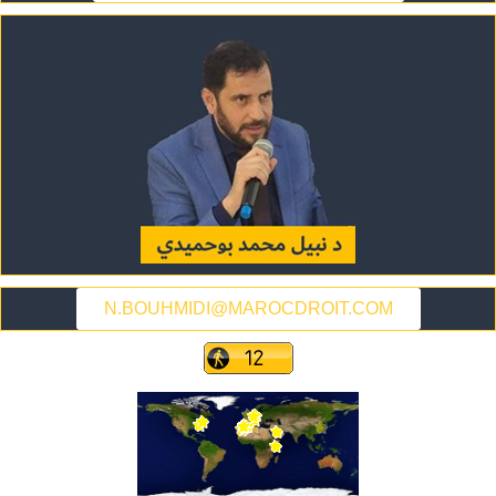
N.BOUHMIDI@MAROCDROIT.COM