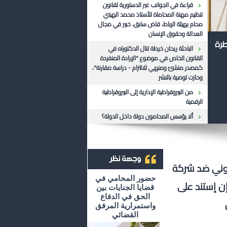
قراءة في الجوانب غير الدستورية لقانون
تنظيم مهنة المحاماة للأستاذ محمد الهيني
محام بهيئة الرباط، قاض سابق، خبير في مجال
العدالة وحقوق الإنسان
طرة
الباحثة ريحان خرطة تنال الدكتوراه في
القانون الخاص في موضوع "الإرادة المنفردة
كمصدر منشئ ومنهي للالتزام - دراسة مقارنة"،
وحازت توصية بالنشر
من البيروقراطية الإدارية إلى البيروقراطية
الرقمية
ألا يؤسس المحامون دولة داخل الدولة؟
توني ضد شركة
أرشيف وجهة نظر
حضور المحامي في
إن إستند على
قضايا الجنايات بين
الحق في الدفاع
واستمرارية المرفق
القضائي