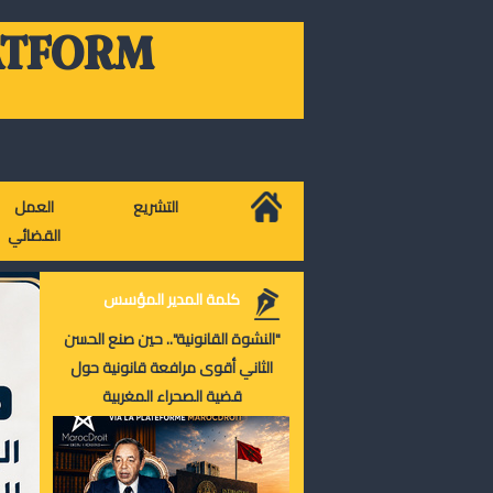
ATFORM
التشريع
العمل
القضائي
كلمة المدير المؤسس
"النشوة القانونية".. حين صنع الحسن
الثاني أقوى مرافعة قانونية حول
قضية الصحراء المغربية