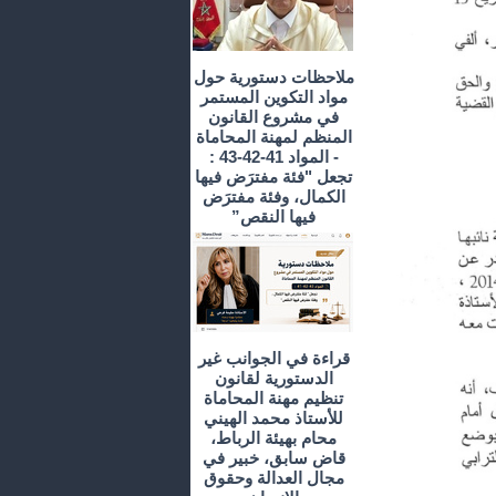
ملاحظات دستورية حول
مواد التكوين المستمر
في مشروع القانون
المنظم لمهنة المحاماة
- المواد 41-42-43 :
تجعل "فئة مفترَض فيها
الكمال، وفئة مفترَض
فيها النقص”
قراءة في الجوانب غير
الدستورية لقانون
تنظيم مهنة المحاماة
للأستاذ محمد الهيني
محام بهيئة الرباط،
قاض سابق، خبير في
مجال العدالة وحقوق