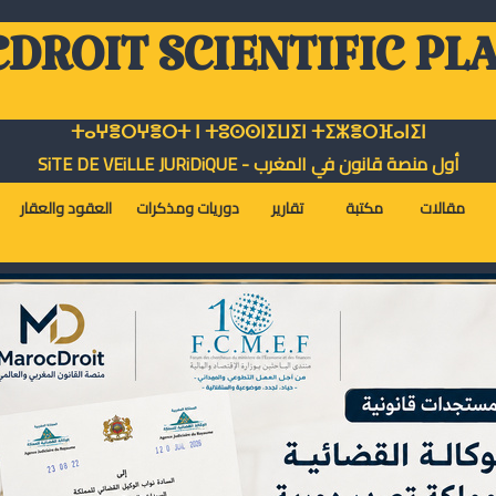
DROIT SCIENTIFIC PL
ⵜⴰⵖⴻⵔⵖⴻⵔⵜ ⵏ ⵜⵓⵙⵙⵏⵉⵡⵉⵏ ⵜⵉⵣⴻⵔⴼⴰⵏⵉⵏ
أول منصة قانون في المغرب - SiTE DE VEiLLE JURiDiQUE
مقالات
مكتبة
تقارير
دوريات ومذكرات
العقود والعقار