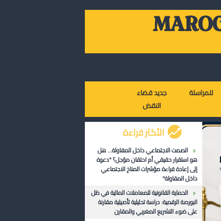
MAROC
للمراسلة
جديد قضاء
النقض
الأكثر قراءة
الصمت الاجتماعي داخل المقاولة... هل
هو استقرار حقيقي أم احتقان مؤجل؟ "دعوة
إلى إعادة قراءة مؤشرات المناخ الاجتماعي
داخل المقاولة"
الحماية القانونية للمعاملات المالية في ظل
البورصة الرقمية: دراسة تحليلية تأصيلية مقارنة
على ضوء التشريع المغربي والمقارن