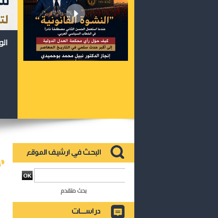
الو
بحث متقدم