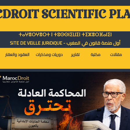
DROIT SCIENTIFIC PL
ⵜⴰⵖⴻⵔⵖⴻⵔⵜ ⵏ ⵜⵓⵙⵙⵏⵉⵡⵉⵏ ⵜⵉⵣⴻⵔⴼⴰⵏⵉⵏ
أول منصة قانون في المغرب - SiTE DE VEiLLE JURiDiQUE
مقالات
مكتبة
تقارير
دوريات ومذكرات
العقود والعقار