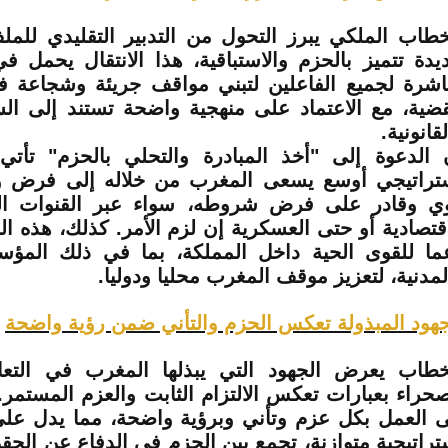
خطاب الملكي يبرز التحول من التدبير التقليدي للم
يدة تتميز بالحزم والاستباقية، هذا الانتقال يحمل ف
اشرة لجميع الفاعلين لتبني مواقف جريئة وشجاعة ف
قضية، مع الاعتماد على منهجية واضحة تستند إلى الش
قانونية.
 الدعوة إلى "أخذ المبادرة والتحلي بالحزم" تأ
تراتيجي أوسع يسعى المغرب من خلاله إلى فرض 
ي وقادر على فرض شروطه، سواء عبر القنوات الد
اقتصادية أو حتى العسكرية إن لزم الأمر. كذلك، هذه ا
ما للقوى الحية داخل المملكة، بما في ذلك المؤس
لمدنية، لتعزيز موقف المغرب محليا ودوليا.
جهود المبذولة تعكس الحزم والتأني ضمن رؤية واضحة
خطاب يعرض الجهود التي يبذلها المغرب في الت
صحراء بعبارات تعكس الالتزام الثابت والعزم المستمر.
ى العمل بكل عزم وتأني وبرؤية واضحة، مما يدل على
تراتيجية متوازنة، تجمع بين الحزم في الدفاع عن الح