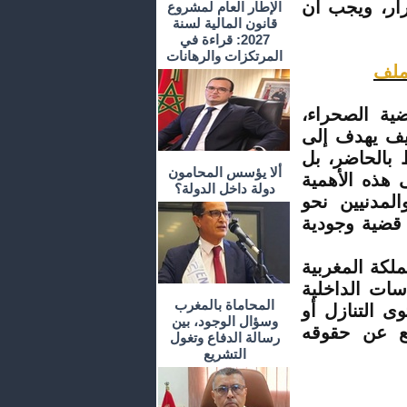
ار، ويجب أن
الإطار العام لمشروع
قانون المالية لسنة
2027: قراءة في
المرتكزات والرهانات
ملف
ية الصحراء،
وصيف يهدف إلى
 بالحاضر، بل
ألا يؤسس المحامون
ى هذه الأهمية
دولة داخل الدولة؟
المدنيين نحو
 قضية وجودية
ملكة المغربية
ات الداخلية
المحاماة بالمغرب
ى التنازل أو
وسؤال الوجود، بين
جع عن حقوقه
رسالة الدفاع وتغول
التشريع