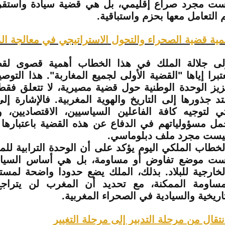
ست مجرد صراع إقليمي، بل هي قضية سيادة واستقر
م التعامل معها بحزم واستباقية.
مية قضية الصحراء والتحول الاستراتيجي في معالجة ال
لى جلالة الملك في هذا الخطاب أهمية قصوى لقض
تبرا إياها "القضية الأولى لجميع المغاربة". هذا الت
زيز الوحدة الوطنية حول قضية مصيرية، لا تتعلق فقط
تد جذورها إلى التاريخ والهوية المغربية. فالإشارة إل
تي لتوجيه كافة الفاعلين السياسيين، الاقتصاديين، و
مل مسؤولياتهم في الدفاع عن هذه القضية باعتبارها
يست مجرد ملف دبلوماسي.
لخطاب الملكي اليوم يؤكد على أن الوحدة الترابية للم
ست موضع تفاوض أو مساومة، بل هي أساس السياس
لخارجية للبلاد. بذلك، الملك يضع حدودا واضحة لمستو
مساومة الممكنة، مع تحديد أن المغرب لن يترا
تاريخية والسيادية في الصحراء المغربية.
انتقال من مرحلة التدبير إلى مرحلة التغيير