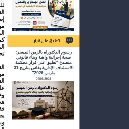
لل
ال
إض
مو
ال
كم
ال
تعليق على قرار
رسوم الدكتوراه بالزمن الميسر:
تح
صحة إجرائية واهية وبناء قانوني
متصدع "تعليق على قرار محكمة
ال
الاستئناف الإدارية بفاس بتاريخ 31
مارس 2026"
من
04/06/2026
ال
عل
وخ
هذ
فق
يض
وب