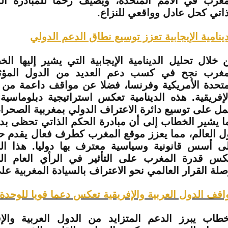
مغرب في الأمم المتحدة، ويضيف زخما للمبادرة الم
ذاتي كحل عادل وواقعي للنزاع.
دينامية الإيجابية تعزز توسيع نطاق الدعم الدولي
 خلال تحليل الدينامية الإيجابية التي يشير إليها ال
مغرب نجح في كسب دعم العديد من الدول المؤثرة
متحدة الأمريكية وفرنسا، فضلا عن مواقف داعمة من ا
لإفريقية. هذه الدينامية تعكس استراتيجية دبلوماسية
مل على توسيع دائرة الاعتراف الدولي بمغربية الصحراء
ا يشير الخطاب إلى أن مبادرة الحكم الذاتي تحظى بد
ل العالم، مما يعزز موقع المغرب كطرف فعال يقدم حلا 
ى أسس قانونية وسياسية معترف بها دوليا. هذا الد
كس قدرة المغرب على التأثير في الرأي العام الد
صلة القرار العالمي نحو الاعتراف بالسيادة المغربية عل
اقف الدول العربية والإفريقية تعكس دعما قويا للوحدة ا
خطاب يبرز الدعم المتزايد من الدول العربية والإ