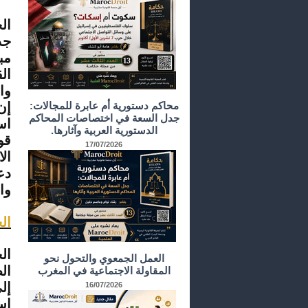
ال
جد
مب
ال
وال
محاكم دستورية أم عابرة للمجالات:
إن
جدل السعة في اختصاصات المحاكم
اس
الدستورية العربية وآثارها.
قو
17/07/2026
ال
دع
وا
ال
ال
العمل الجمعوي والتحول نحو
ال
المقاولة الاجتماعية في المغرب
إل
16/07/2026
اس