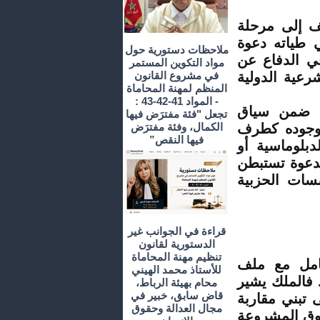
لف إلى مرحلة
ي طياته دعوة
ملاحظات دستورية حول
ي الدفاع عن
مواد التكوين المستمر
رعية الدولية
في مشروع القانون
المنظم لمهنة المحاماة
- المواد 41-42-43 :
تي ضمن سياق
تجعل "فئة مفترَض فيها
وجوده كطرف
الكمال، وفئة مفترَض
فيها النقص”
بلوماسية أو
لدعوة تستبطن
سات الحزبية
قراءة في الجوانب غير
الدستورية لقانون
تنظيم مهنة المحاماة
عامل مع ملف
للأستاذ محمد الهيني
 فالملك يشير
محام بهيئة الرباط،
قاض سابق، خبير في
 تبني مقاربة
مجال العدالة وحقوق
قوق المشروعة