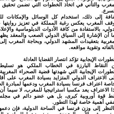
مغرب والتأني في اتخاذ الخطوات التي تضمن تحقيق 
تسرع.
افة إلى ذلك، استخدام كل الوسائل والإمكانات للت
قف المغرب يعكس رغبة المملكة في تعزيز روايتها 
دولي، بالاستفادة من كافة الأدوات الدبلوماسية والإعلامي
ا أن الإشارة إلى السياق الدولي الصعب والمعقد يظهر
مغربية بتعقيدات المشهد الدولي، وبحاجة المغرب إل
الفاته وتقوية مواقعه.
تطورات الإيجابية تؤكد انتصار القضايا العادلة
 النقاط البارزة في الخطاب الملكي هو تسليط
تطورات الإيجابية التي شهدتها قضية الصحراء المغربية
ى الاعتراف الدولي المتزايد بسيادة المغرب على أقالي
اصة اعتراف فرنسا بسيادة المغرب ودعمها لمبادرة الح
ا الاعتراف يعد مكسبا استراتيجيا للمغرب، لا سيما أ
ط قوة أوروبية كبرى، بل هي عضو دائم في مجلس
في أهمية خاصة لهذا التطور.
النظر إلى وزن فرنسا في الساحة الدولية، فإن دعم