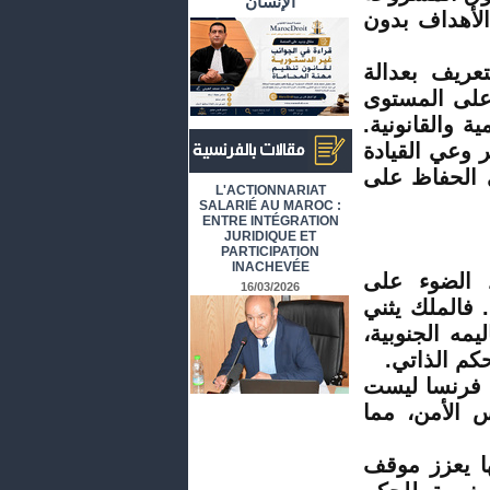
الإنسان
الأهداف بدون
عريف بعدالة
على المستوى
ة والقانونية.
 وعي القيادة
ى الحفاظ على
أرشيف المقالات باللغة الفرنسية
L'ACTIONNARIAT
SALARIÉ AU MAROC :
ENTRE INTÉGRATION
JURIDIQUE ET
PARTICIPATION
INACHEVÉE
 الضوء على
16/03/2026
. فالملك يثني
مه الجنوبية،
كم الذاتي.
ن فرنسا ليست
 الأمن، مما
ها يعزز موقف