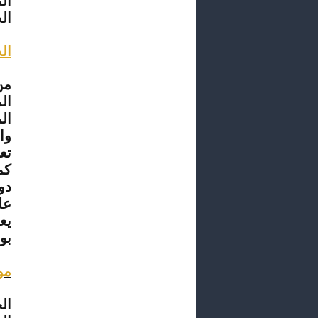
ال
ال
ال
من
ال
ال
وا
تع
كم
دو
عل
يع
بو
مو
ال