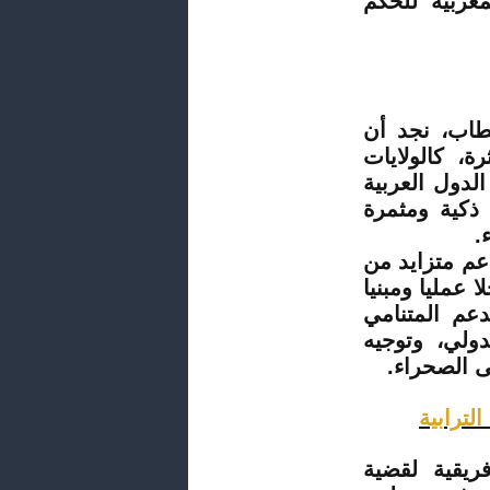
غربية للحكم
خطاب، نجد أن
، كالولايات
لدول العربية
 ذكية ومثمرة
.
عم متزايد من
عمليا ومبنيا
عم المتنامي
ولي، وتوجيه
ى الصحراء.
لترابية
فريقية لقضية