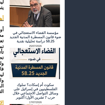
لي
يت
أه
أو
مؤسسة القضاء الاستعجالي في
مع
ضوء قانون المسطرة المدنية الجديد
تع
58.25 دراسة تحليلية نقدية
تم
25/07/2026
تأ
تح
ول
فا
لي
وا
سكوت أم إسكات؟ سلوك
ال
الفلسطينيين في إسرائيل على
ال
وسائل التواصل الاجتماعي خلال
حرب 7 تشرين الأول/ أكتوبر
ال
17/07/2026