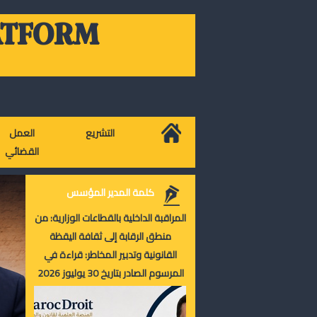
ATFORM
التشريع
العمل
القضائي
كلمة المدير المؤسس
المراقبة الداخلية بالقطاعات الوزارية: من
منطق الرقابة إلى ثقافة اليقظة
القانونية وتدبير المخاطر: قراءة في
المرسوم الصادر بتاريخ 30 يوليوز 2026