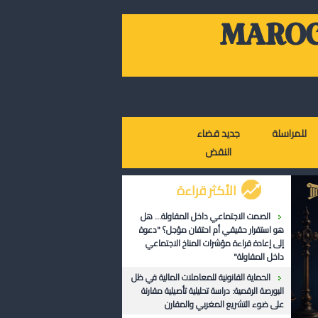
MAROC
للمراسلة
جديد قضاء
النقض
الأكثر قراءة
الصمت الاجتماعي داخل المقاولة... هل
هو استقرار حقيقي أم احتقان مؤجل؟ "دعوة
إلى إعادة قراءة مؤشرات المناخ الاجتماعي
داخل المقاولة"
الحماية القانونية للمعاملات المالية في ظل
البورصة الرقمية: دراسة تحليلية تأصيلية مقارنة
على ضوء التشريع المغربي والمقارن