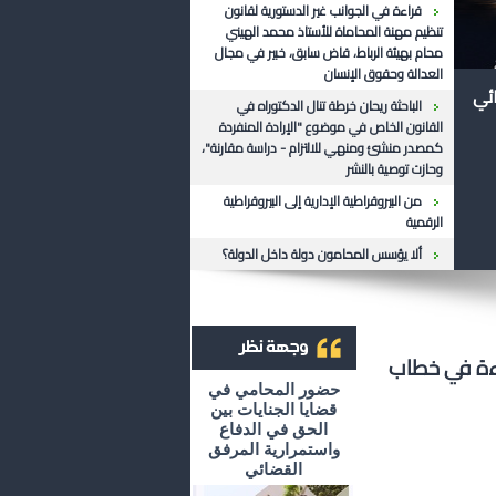
قراءة في الجوانب غير الدستورية لقانون
تنظيم مهنة المحاماة للأستاذ محمد الهيني
محام بهيئة الرباط، قاض سابق، خبير في مجال
العدالة وحقوق الإنسان
ائي
الباحثة ريحان خرطة تنال الدكتوراه في
القانون الخاص في موضوع "الإرادة المنفردة
كمصدر منشئ ومنهي للالتزام - دراسة مقارنة"،
وحازت توصية بالنشر
من البيروقراطية الإدارية إلى البيروقراطية
الرقمية
ألا يؤسس المحامون دولة داخل الدولة؟
راءة في خطاب
أرشيف وجهة نظر
حضور المحامي في
قضايا الجنايات بين
الحق في الدفاع
واستمرارية المرفق
القضائي