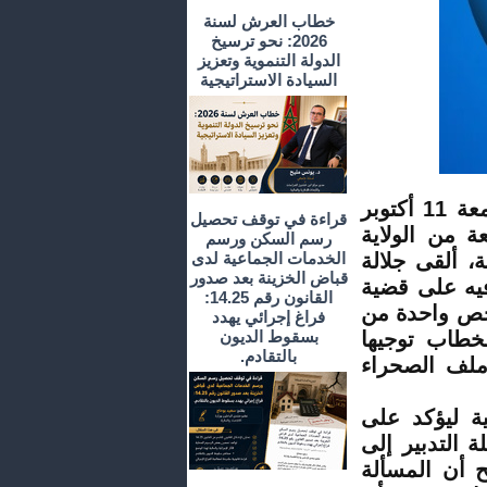
خطاب العرش لسنة
2026: نحو ترسيخ
الدولة التنموية وتعزيز
السيادة الاستراتيجية
ترأس الملك محمد السادس، نصره الله وأيده، يوم الجمعة 11 أكتوبر
قراءة في توقف تحصيل
عة من الولاية
رسم السكن ورسم
ة، ألقى جلالة
الخدمات الجماعية لدى
قباض الخزينة بعد صدور
فيه على قضية
القانون رقم 14.25:
خص واحدة من
فراغ إجرائي يهدد
لخطاب توجيها
بسقوط الديون
بالتقادم.
ملف الصحراء
ية ليؤكد على
 التدبير إلى
ح أن المسألة