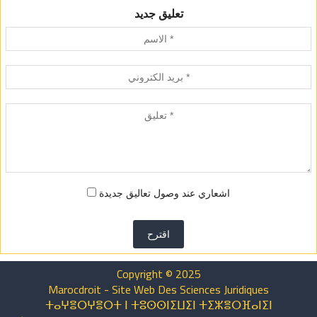
تعليق جديد
اشعاري عند وصول تعاليق جديدة
اقترح
Copyright © 2025
Marocdroit - Site Web Des Sciences Juridiques
ⵜⴰⵖⴻⵔⵖⴻⵔⵜ ⵏ ⵜⵓⵙⵙⵏⵉⵡⵉⵏ ⵜⵉⵣⴻⵔⴼⴰⵏⵉⵏ