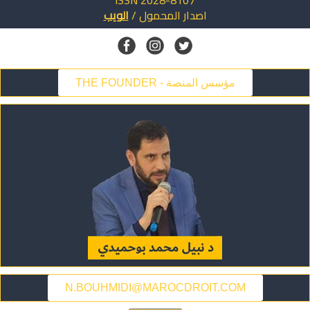
ISSN 2028-8107
الويب
/
المحمول
اصدار
THE FOUNDER - مؤسس المنصة
N.BOUHMIDI@MAROCDROIT.COM