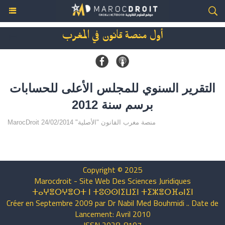
أول منصة قانون في المغرب
التقرير السنوي للمجلس الأعلى للحسابات
برسم سنة 2012
MarocDroit منصة مغرب القانون "الأصلية" 24/02/2014
Copyright © 2025
Marocdroit - Site Web Des Sciences Juridiques
ⵜⴰⵖⴻⵔⵖⴻⵔⵜ ⵏ ⵜⵓⵙⵙⵏⵉⵡⵉⵏ ⵜⵉⵣⴻⵔⴼⴰⵏⵉⵏ
Créer en Septembre 2009 par Dr Nabil Med Bouhmidi .. Date de
Lancement: Avril 2010