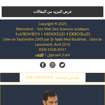
عرض المزيد من المقالات
Copyright © 2025
Marocdroit - Site Web Des Sciences Juridiques
ⵜⴰⵖⴻⵔⵖⴻⵔⵜ ⵏ ⵜⵓⵙⵙⵏⵉⵡⵉⵏ ⵜⵉⵣⴻⵔⴼⴰⵏⵉⵏ
Créer en Septembre 2009 par Dr Nabil Med Bouhmidi .. Date de
Lancement: Avril 2010
ISSN 2028-8107
اصدار
المحمول
/
الويب
THE FOUNDER - مؤسس المنصة