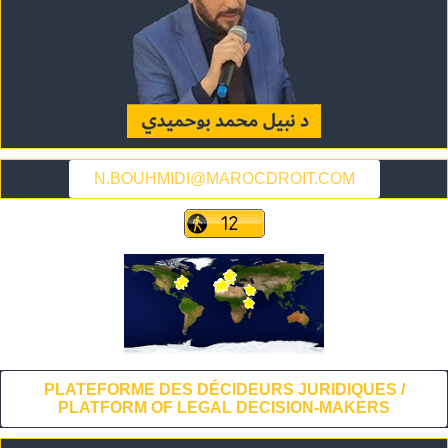
N.BOUHMIDI@MAROCDROIT.COM
PLATEFORME DES DÉCIDEURS JURIDIQUES /
PLATFORM OF LEGAL DECISION-MAKERS