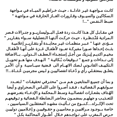
كانـت مـواجهـة غيـر عادلــة ، حيـث خـراطيـم الميــاه في مـواجهة
الـسكاكيـن والسيــوف وقـارورات الغــاز الحارقـة في مـواجهـة "
ضبـط الـنفـس "...!
في مقـابـل كل هـذا كانــت ردة فعـل البــوليساريــو و جنـرالات قـصر
الـمرادية مُنْـتـظـرة ، حيـث حركـت آلـتهـا الـتضليلية ســواء بتقـاريـر "
مــؤدى عنهـا " عـبـر منظمـات غيـر محايــدة أو بتقـاريــر إعلاميـة
بثــث إحـداها صـورا مفبركـة تعــود لأطفـال غــزة على أنهـا لأطفـال
مخيـم اكديـم إيـزيك من أجـل إستجـداء الـعطـف الــدولي.. بــالاضافة
إلى نــداءات و جمـع " تــوقيعات بُـكائيـة " الـهـدف منها هــو تحويــل
الـتكييـف القانـوني لـصك الاتهــام الى قـضية سيــاسيـة و أن الأمـر
يتعلـق بمعتقـلي رأي و دُعـاة انفصالييـن و لـيس مجرميـن عُـتــاة...!!
و بما أن جميـع المتابعيـن هـم مــن "محتـرفي تحقيقـات " لـتعــدد
سـوابقهـم الـقضائيـة ، فـقـد أصـروا على اللبـاس الـصحراوي و أيضا
الهُـتاف بشعـارات انفصالـيـة وسـط الـمحكمة و الإدعــاء بتعـرضهـم
للتعـذيـب و جهلهـم بمضمـون محاضر الـضابطة الـقضائية و تـوقيعهـم
تحت الإكــراه....كـنــوع من تــأثيـث مشهـد المعتقلـين الـسياسيين ،
خاصة بــوجـود مـراقبيـن و محامييـن و حقـوقييـن و إعـلاميين دولييـن
حـرص الـمغرب على تـواجـدهم خـلال أطــوار المحاكمة بكـل "