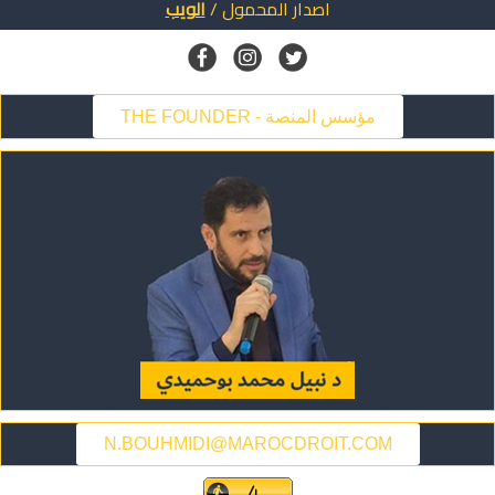
اصدار
المحمول
/
الويب
THE FOUNDER - مؤسس المنصة
N.BOUHMIDI@MAROCDROIT.COM