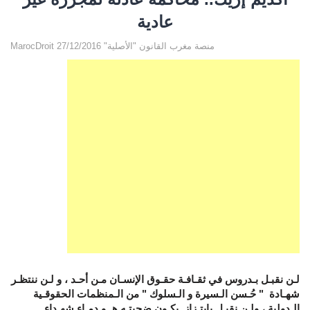
عادية
MarocDroit منصة مغرب القانون "الأصلية" 27/12/2016
لـن نقبـل بـدروس في ثقـافـة حقـوق الإنسـان مـن أحـد ، و لـن ننتظـر
شهـادة " حُـسن الـسيرة و الـسلوك " من الـمنظمات الحقوقـية
الـدولية ، ولـن نقبـل بإبتـزاز يكـون ضحيتـه هــو دمـاء شهـداء