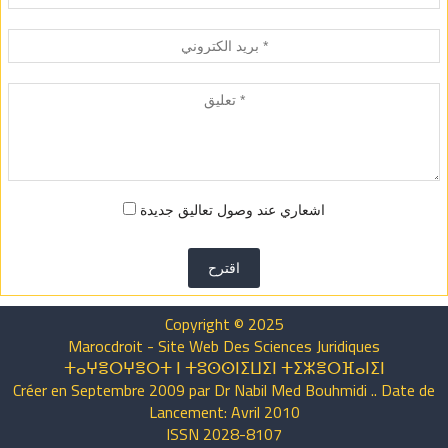
اشعاري عند وصول تعاليق جديدة
اقترح
Copyright © 2025
Marocdroit - Site Web Des Sciences Juridiques
ⵜⴰⵖⴻⵔⵖⴻⵔⵜ ⵏ ⵜⵓⵙⵙⵏⵉⵡⵉⵏ ⵜⵉⵣⴻⵔⴼⴰⵏⵉⵏ
Créer en Septembre 2009 par Dr Nabil Med Bouhmidi .. Date de
Lancement: Avril 2010
ISSN 2028-8107