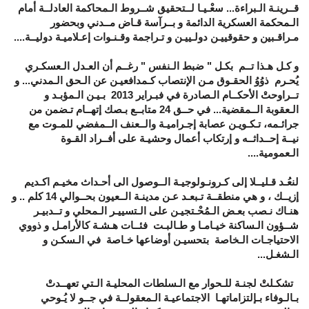
قــرينـة الـبراءة... سعْـيـا لــتحقيق شــروط الـمحاكمة العادلــة أمام
الـمحكمة العسكرية الدائمة و بــرآسة قـاض مــدني وبحضور
مـراقـبين و حقوقييـن دولـييـن و تـراجمة وقـنـوات إعـلاميـة دوليــة....
و كـل هـذا تــم بكـل " ضبط الـنفس " رغــم أن العـدل الـعسكـري
يُحـرم ذوُوُ الحقـوق مـن الإنتصاب كـمدافعيـن عن الـحق الـمدني... و
تــراوحتْ الأحكــام الـصادرة في فبـراير 2013 بـيـن الـمؤبـد و
الـعقوبة الــمقضية... في حــق 24 متابــع بـصك إتهــام تـضمن من
جرائـمه، تـكـويـن عصابة إجـراميـة والــعنف الــمفضي للمـوت مع
نيــة إحــداثــه و إرتكاب أعمال وحشيـة على أفــراد القـوة
الـعمومية....
لنعُـد قـليــلا إلى كـرونـولوجيـة الــوصول الى أحـداث مخيـم اكـديم
إزيــك ، و هي منطقــة تـبعـد عـن مدينـة الــعيون بحــوالي 14 كلم .. و
هنـاك نـصب بعـض الـمُحْـتجيـن على الـتسييـر الـمحلي و تــدبيـر
شــؤون الـساكنة خيـامـا و طـالبـت فئــات هـشـة كالأرامـل و ذووي
الاحتياجـات الـخاصة بتحسيـن أوضاعها خـاصة في الـسكـن و
الـشغـل...
تشكـلتْ لجنـة للـحوار مع الـسلطات المحليـة الـتي تعهــدتْ
بـالـوفاء بـإلتزاماتهـا الاجتماعيـة الـمعقولــة في جــو لا يُـوحي