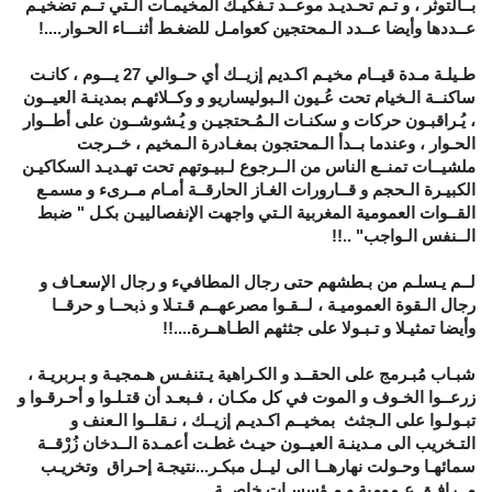
بــالتوثر ، و تـم تحـديـد موعــد تـفكيـك المخيمـات الـتي تــم تضخيـم
عــددها وأيضا عــدد الـمحتجين كعوامـل للضغـط أثنـــاء الحـوار....!
طـيلـة مـدة قيــام مخيـم اكـديم إزيــك أي حــوالي 27 يـــوم ، كانـت
ساكنــة الـخيام تحت عُـيون الـبوليساريو و وكــلائهـم بمدينـة العيــون
، يُـراقبـون حركات و سكنـات الـمُـحتجيـن و يُـشوشــون على أطــوار
الحـوار ، وعندما بــدأ الـمحتجون بمغـادرة الـمخيم ، خــرجت
ملشيــات تمنــع الناس من الــرجوع لـبيـوتهم تحت تهـديـد السكاكيـن
الكبيـرة الـحجم و قــارورات الغـاز الحارقــة أمـام مــرىء و مسمـع
القــوات العمومية المغربية الـتي واجهت الإنفصالييـن بكـل " ضبط
الــنفس الـواجب" ..!!
لــم يـسلـم من بـطشهم حتى رجال المطافيء و رجال الإسعـاف و
رجال الـقوة العموميـة ، لــقـوا مصرعهــم قـتـلا و ذبحــا و حرقــا
وأيضا تمثيـلا و تـبـولا على جثثهم الطـاهــرة....!!
شبـاب مُبـرمج على الحقــد و الكـراهية يـتنفـس هـمجيـة و بـربريـة ،
زرعــوا الخـوف و الموت في كل مكـان ، فـبعـد أن قتـلـوا و أحـرقـوا و
تبـولـوا على الـجثث بمخيــم اكـديـم إزيــك ، نـقلــوا الـعنف و
التـخريب الى مـدينـة العيــون حيـث غطـت أعمـدة الــدخان زُرْقــة
سمائهـا وحـولت نهارهــا الى ليــل مبكـر...نتيجـة إحـراق وتخريـب
مــرافـق عـمومية و مـؤسسـات خاصــة..