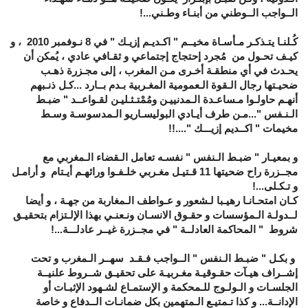
الــواجب الــوطني من أبنـاء وطـني...!
كُـلنـا يتـذكـر مـأسـاة مخيــم " اكـديـم إزيـك " في 8 نـوفمبر 2010 ، و
كيـف تحـول من مُجرد إحتجاج إجتماعي و ثقـافي عادي ، يُمكن أن
يحـدث في أي منطقـة أخـرى مـن المغرب ، إلى مجـزرة ذهـب
ضحيـتها رجال الـقوة الـعمومية المغـربية بـدم بــارد ...كـل ذنـبهم
أنهـم حاولـوا مـساعـدة الـمدنييـن ومُمْتـثـليـن لقـواعــد " ضبـط
الـنـفس "...مـن طرف أيـادي البوليسـاريو الـمدسوسـة وسـط
مخيمات " اكــديم إزيـــك "....!!
و بمعيـار " ضبـط الـنفس " نفسـه تعامل الـقضاء الـمغربي مع
مجــزرة راح ضحيتها 11 قـتيـل مغـربي خلـفـوا ورائهـم أيـتام و أرامـل
و تـكـلى...!
كـان امتحـانـا رهيـبا لـشعور و عـواطف الـمغاربة من جهـة ، و أيضا
لــدولـة الـمؤسسات و حقـوق الانسـان ونـعنـي بهذا الإلـتزام بتحقيـق
شروط " المحاكمة العادلــة " في مجــزرة غيــر عادلـــة...!
و بكـل " ضبـط الـنفس " الــواجب فـقـد سهــر الـمغرب و تحت
إشــراف هيـآت حقـوقيـة مغـربيـة على تحقيـق شــروط علنيــة
الجلسـات و الـولـوج للـمحكمة و الإستمـاع لشـهود الإثبـات أو
الإدانــة... و كذا تـمتيـع الـمتهمين بكل ضمانـات الــدفاع و خاصة