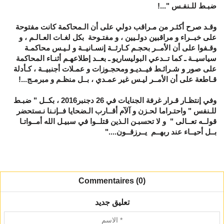
ضبـط للـنفـس "...!
وقـد صرح أكثـر من مـراقب دولي على أن الـمحاكمة كانت مفتوحة
على خبــراء و مراقبين دولـيين ، و مفتـوحة بكل لغـات العـالـم ، و
وقـفوا على أن الأمــر بحجـم كـارثــة إنسـانيــة و لـيـس محاكمـة
سياسيــة ـ كما تــدعي البوليساريو ـ بعــد إطلاعهـم أثنـاء المحاكمة
على صور و شـرائـط فيــديـو ومحجـوزات و عمـلات أجنبيــة ، كـأدلة
قـاطعة على أن الأمــر ليـس غير عمـدي ، بــل منظـم و مبرمـج...!
وفي إنتظـار قـرار غرفة الجنايات في 26 دجنبر2016 ، بكــل " ضبـط
للـنفس " واحتـراما لحـزن و آلآم أقــارب الـضحايا فــإنـنا نـستحضر
قولــه تعــالى " و لا تحسبـن الـذين قتلــوا في سبيـل الله أمــواتـا
بــل أحيــاء عند ربهــم يــرزقــون...."
Commentaires (0)
تعليق جديد