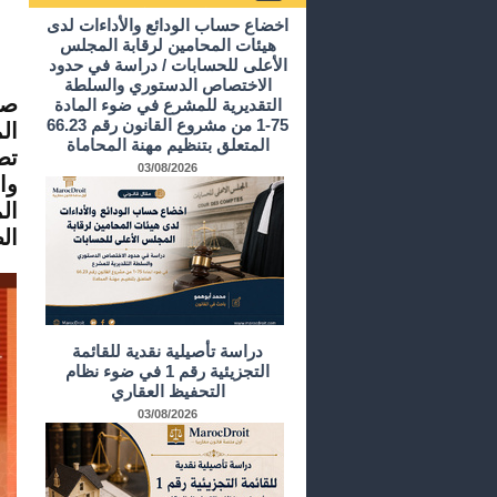
أرشيف الدراسات و الأبحاث
اخضاع حساب الودائع والأداءات لدى
هيئات المحامين لرقابة المجلس
الأعلى للحسابات / دراسة في حدود
الاختصاص الدستوري والسلطة
صد
التقديرية للمشرع في ضوء المادة
75-1 من مشروع القانون رقم 66.23
ال
المتعلق بتنظيم مهنة المحاماة
تط
03/08/2026
وا
ال
ال
دراسة تأصيلية نقدية للقائمة
التجزيئية رقم 1 في ضوء نظام
التحفيظ العقاري
03/08/2026