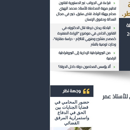
قراءة في الجوانب غير الدستورية لقانون
تنظيم مهنة المحاماة للأستاذ محمد الهيني
محام بهيئة الرباط، قاض سابق، خبير في مجال
العدالة وحقوق الإنسان
ظة
الباحثة ريحان خرطة تنال الدكتوراه في
القانون الخاص في موضوع "الإرادة المنفردة
كمصدر منشئ ومنهي للالتزام - دراسة مقارنة"،
وحازت توصية بالنشر
من البيروقراطية الإدارية إلى البيروقراطية
الرقمية
ألا يؤسس المحامون دولة داخل الدولة؟
للأستاذ عمر
أرشيف وجهة نظر
حضور المحامي في
قضايا الجنايات بين
الحق في الدفاع
واستمرارية المرفق
القضائي