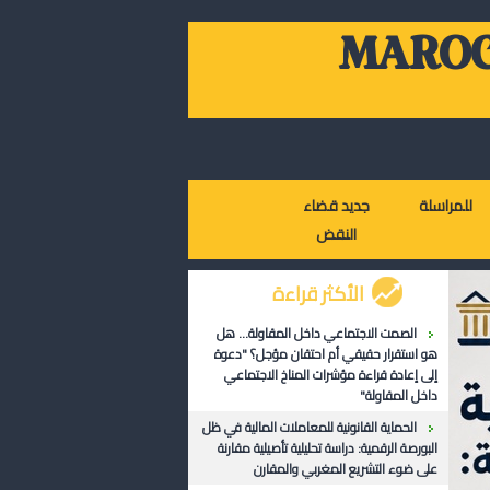
MAROC
للمراسلة
جديد قضاء
النقض
الأكثر قراءة
الصمت الاجتماعي داخل المقاولة... هل
هو استقرار حقيقي أم احتقان مؤجل؟ "دعوة
إلى إعادة قراءة مؤشرات المناخ الاجتماعي
داخل المقاولة"
الحماية القانونية للمعاملات المالية في ظل
البورصة الرقمية: دراسة تحليلية تأصيلية مقارنة
على ضوء التشريع المغربي والمقارن