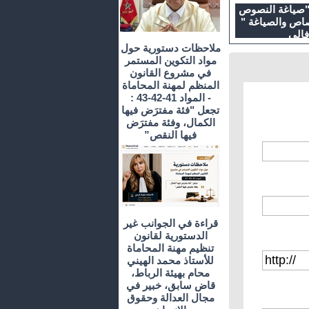
"صياغة النصوص
تصاص والصياغة "
فالي
ملاحظات دستورية حول
مواد التكوين المستمر
في مشروع القانون
المنظم لمهنة المحاماة
- المواد 41-42-43 :
تجعل "فئة مفترَض فيها
الكمال، وفئة مفترَض
فيها النقص”
قراءة في الجوانب غير
الدستورية لقانون
تنظيم مهنة المحاماة
للأستاذ محمد الهيني
محام بهيئة الرباط،
قاض سابق، خبير في
مجال العدالة وحقوق