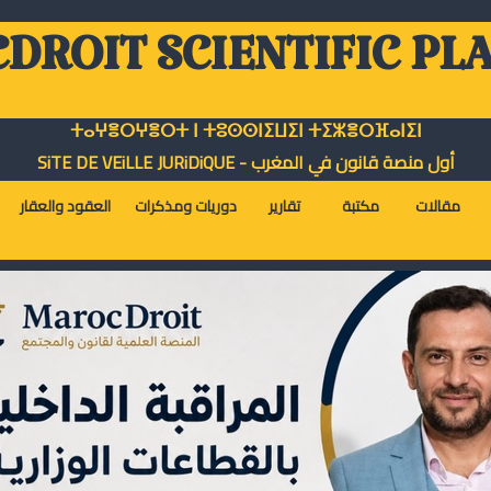
DROIT SCIENTIFIC PL
ⵜⴰⵖⴻⵔⵖⴻⵔⵜ ⵏ ⵜⵓⵙⵙⵏⵉⵡⵉⵏ ⵜⵉⵣⴻⵔⴼⴰⵏⵉⵏ
أول منصة قانون في المغرب - SiTE DE VEiLLE JURiDiQUE
مقالات
مكتبة
تقارير
دوريات ومذكرات
العقود والعقار