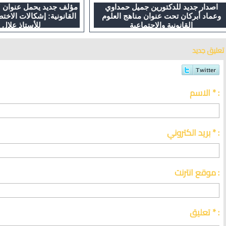
اصدار جديد للدكتورين جميل حمداوي
مؤلف جديد يحمل عنوان 
وعماد أبركان تحت عنوان مناهج العلوم
القانونية: إشكالات الاخ
القانونية والاجتماعية
للأستاذ علال 
تعليق جديد
الاسم * :
بريد الكتروني * :
موقع انترنت :
تعليق * :