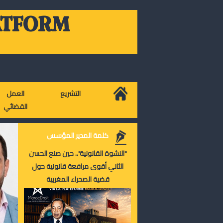
ATFORM
التشريع
العمل
القضائي
كلمة المدير المؤسس
"النشوة القانونية".. حين صنع الحسن
الثاني أقوى مرافعة قانونية حول
قضية الصحراء المغربية