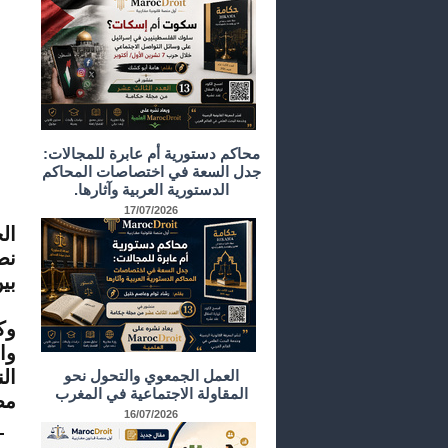
محاكم دستورية أم عابرة للمجالات:
جدل السعة في اختصاصات المحاكم
با
الدستورية العربية وآثارها.
أص
17/07/2026
ال
نص
بي
وك
وا
ال
العمل الجمعوي والتحول نحو
المقاولة الاجتماعية في المغرب
مص
16/07/2026
م