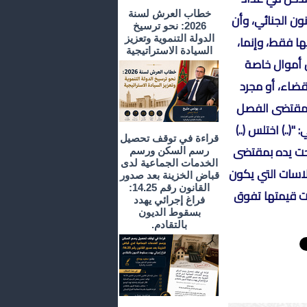
خطاب العرش لسنة
 المنصوص عليها في الفصل 224 من القانون الجنائي، وأن
2026: نحو ترسيخ
ا فقط، وإنما،
الدولة التنموية وتعزيز
السيادة الاستراتيجية
ن أموال خاصة
قضاء، أو مجرد
 بمقتضى الفصل
(..) اختلس (..)
قراءة في توقف تحصيل
 تحت يده بمقتضى
رسم السكن ورسم
الخدمات الجماعية لدى
لاسات التي يكون
قباض الخزينة بعد صدور
القانون رقم 14.25:
نت قيمتها تفوق
فراغ إجرائي يهدد
بسقوط الديون
بالتقادم.