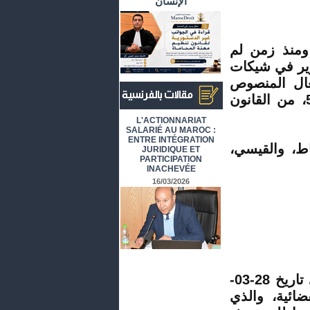
الإنسان
 ومنذ زمن لم
وير في شيكات
عال المنصوص
عليها وعلى عقوبتها في الفصول 129، 357، 359، و505، من القانون
أرشيف المقالات باللغة الفرنسية
L'ACTIONNARIAT
SALARIÉ AU MAROC :
ENTRE INTÉGRATION
باط،
والقيسي
،
JURIDIQUE ET
PARTICIPATION
INACHEVÉE
16/03/2026
بناء على محضر الضابطة القضائية عدد 68، والمؤرخ في تاريخ 28-03-
ضائية، والذي