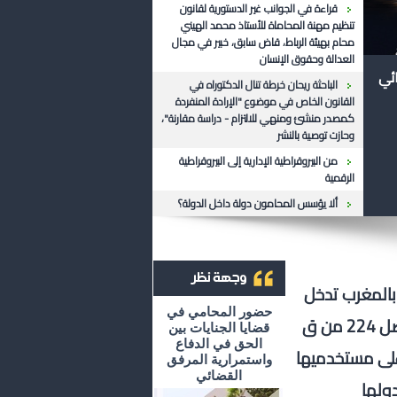
قراءة في الجوانب غير الدستورية لقانون
تنظيم مهنة المحاماة للأستاذ محمد الهيني
محام بهيئة الرباط، قاض سابق، خبير في مجال
العدالة وحقوق الإنسان
ائي
الباحثة ريحان خرطة تنال الدكتوراه في
القانون الخاص في موضوع "الإرادة المنفردة
كمصدر منشئ ومنهي للالتزام - دراسة مقارنة"،
وحازت توصية بالنشر
من البيروقراطية الإدارية إلى البيروقراطية
الرقمية
ألا يؤسس المحامون دولة داخل الدولة؟
بالمغرب تدخل
أرشيف وجهة نظر
حضور المحامي في
في عداد "المصالح ذات النفع العام"، المنصوص عليها في الفصل 224 من ق
قضايا الجنايات بين
الحق في الدفاع
على مستخدميها
واستمرارية المرفق
القضائي
ولها