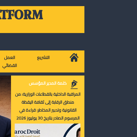
ATFORM
التشريع
العمل
القضائي
كلمة المدير المؤسس
المراقبة الداخلية بالقطاعات الوزارية: من
منطق الرقابة إلى ثقافة اليقظة
القانونية وتدبير المخاطر: قراءة في
المرسوم الصادر بتاريخ 30 يوليوز 2026