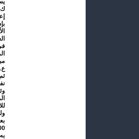
يستفا
ك،
إعفائه
بإ
ال
الع
في
ال
مبلغ مال
ع. 
ثم
نف
ال
لل
ول
بع
به