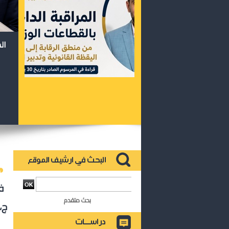
ال
بحث متقدم
ج،