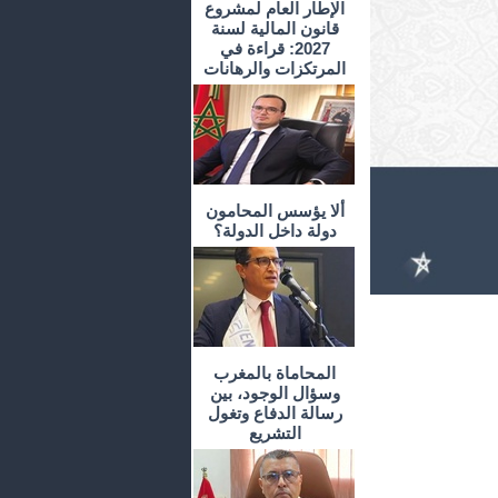
الإطار العام لمشروع
قانون المالية لسنة
2027: قراءة في
المرتكزات والرهانات
ألا يؤسس المحامون
دولة داخل الدولة؟
المحاماة بالمغرب
وسؤال الوجود، بين
رسالة الدفاع وتغول
التشريع