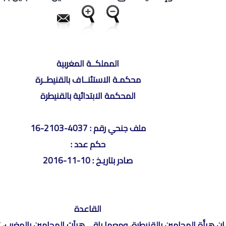
المملكــة المغربية
محكمـة الاستئنــاف بالقنيطــرة
المحكمة الابتدائية بالقنيطرة
ملف جنحي رقم : 4037-2103-16
حكم عدد :
صادر بتاريـخ : 10-11-2016
القاعدة
إن هيأة المحامين بالقنيطرة، ومعها باقي هيآت المحامين بالمغرب،