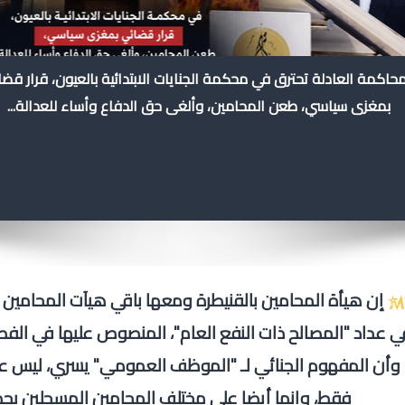
محاكمة العادلة تحترق في محكمة الجنايات الابتدائية بالعيون، قرار قض
بمغزى سياسي، طعن المحامين، وألغى حق الدفاع وأساء للعدالة...
إن هيأة المحامين بالقنيطرة ومعها باقي هيآت المحامين 
 وأن المفهوم الجنائي لـ "الموظف العمومي" يسري، ليس 
فقط، وإنما أيضا على مختلف المحامين المسجلين بجد