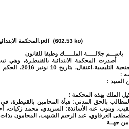
(602.53 ko)
المحكمة الابتدائية بالقنيطرة.pdf
ســـم جلالـــــة الملـــــك وطبقا للقانون
درت المحكمة الابتدائية بالقنيطـرة، وهي تبت
جنحية التلبسية-اعتقال
، بتاريخ
10 نونبر 2016
، الحكم ا
ه :
ن السيد :
يل الملك بهذه المحكمة
؛
لمطالب بالحق المدني:
هيأة المحامين بالقنيطرة، ف
نقيب. وينوب عنه الأساتذة
: السريدي، محمد زكيات، أح
طفى العرفاوي، عبد الرحيم الشيهب،
المحامون بذات ا
ن جهــة