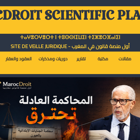
DROIT SCIENTIFIC PL
ⵜⴰⵖⴻⵔⵖⴻⵔⵜ ⵏ ⵜⵓⵙⵙⵏⵉⵡⵉⵏ ⵜⵉⵣⴻⵔⴼⴰⵏⵉⵏ
أول منصة قانون في المغرب - SiTE DE VEiLLE JURiDiQUE
مقالات
مكتبة
تقارير
دوريات ومذكرات
العقود والعقار