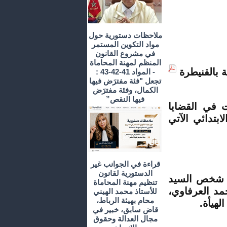
ملاحظات دستورية حول
مواد التكوين المستمر
في مشروع القانون
المنظم لمهنة المحاماة
- المواد 41-42-43 :
تجعل "فئة مفترَض فيها
الكمال، وفئة مفترَض
فيها النقص”
 في القضايا
لابتدائي الآتي
قراءة في الجوانب غير
الدستورية لقانون
ي شخص السيد
تنظيم مهنة المحاماة
مد العرفاوي،
للأستاذ محمد الهيني
محام بهيئة الرباط،
لهيأة.
قاض سابق، خبير في
مجال العدالة وحقوق