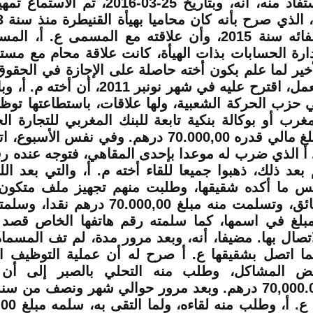
د منه، أنه، وبتاريخ 25-03-2016، تم الاستماع تمهيديا للمتهم
 سنة 2015، وأن علاقته مع المسمى
ع. أ،
المست
دارة الحسابات بذات الهيأة، كانت علاقة محام مع مست
أخير لما علم بكون أخته حاصلة على الإجازة في الحقو
مل، اقترح عليه في شهر نونبر 2011، أن أخته
م. أ،
وبا
 حزب الحركة الشعبية، ولها علاقات، باستطاعتها توظي
مغرب أو بوكالة بنكية تابعة للبنك المغربي للتجارة ال
ي قدره 70.000,00 درهم. وفي نفس الأسبوع، اتصل بالمسمى
أ
الذي ضرب له موعدا بإحدى المقاهي، فتوجه عنده رف
 بعد ذلك، ذهبوا جميعا للقاء أخته
م. أ
، والتي بعد الل
س ما أكده شقيقها، وطلبت منهم تجهيز ملف متكو
وثائق، وتسلمت منه مبلغ 70.000,00 در
مبلغ في اسمها، كما سلمته رقم هاتفها الخاص قصد 
اتصال بها. مضيفا، أنه، وبعد مرور مدة، لم تف المسما
ما اتصل بشقيقها
ع. أ
صرح له أن عملية التوظيف ا
ض المشاكل، وطلب منه التحلي بالصبر إلى أن 
ع. أ