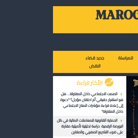
MAROC
للمراسلة
جديد قضاء
النقض
الأكثر قراءة
الصمت الاجتماعي داخل المقاولة... هل
هو استقرار حقيقي أم احتقان مؤجل؟ "دعوة
إلى إعادة قراءة مؤشرات المناخ الاجتماعي
داخل المقاولة"
الحماية القانونية للمعاملات المالية في ظل
البورصة الرقمية: دراسة تحليلية تأصيلية مقارنة
على ضوء التشريع المغربي والمقارن