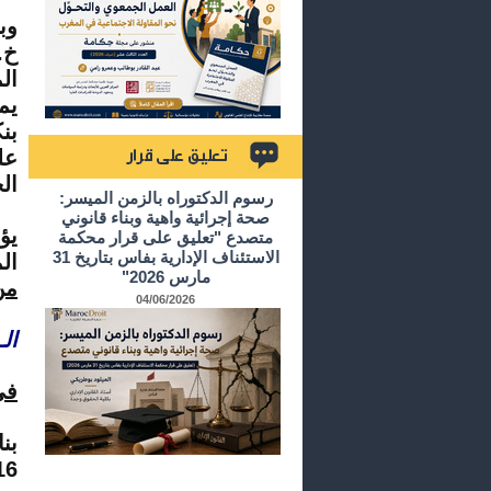
وب
خ.
ال
يم
بن
الجنائي
تعليق على قرار
رسوم الدكتوراه بالزمن الميسر:
صحة إجرائية واهية وبناء قانوني
يؤ
متصدع "تعليق على قرار محكمة
الاستئناف الإدارية بفاس بتاريخ 31
ال
مارس 2026"
من
04/06/2026
الـ
في