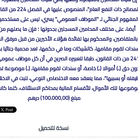
"المصالح ذات النفع العام"،
لمفهوم الجنائي لـ "الموظف العمومي" يسري، ليس على مستخدميه
أيضا، على مختلف المحامين المسجلين بجدولها ؛ فإن ما يصلهم م
بالمتقاضين، والمحكوم بها لفائدة هؤلاء الأخيرين من قبل مرفق ال
ندات تقوم مقامها، كالشيكات وما في حكمها، تعد محمية جنائيا
241 من ذات القانون، طبقا لتعبيره الصريح في أن كل موظف عمومي: "
ون حق (..) أموالا (..) خاصة، أو سندات تقوم مقامها، (..) موضوعة
يفته أو بسببها"، مما ينعقد معه الاختصاص النوعي، للبت في الاخت
وضوعها تلك الأموال، للأقسام المالية بمحاكم الاستئناف، كلما كا
مبلغ (100.000,00) درهم.
نسخة للتحميل