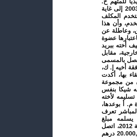
خ.
الذي صرح بأنه كان محاميا بهيأة القنيطرة منذ سنة 2003 إلى غاية
خدم المكلف
خدم، وأن هذا
ق، وعاطلة عن
عتبارها عضوة
ف أخته ببريد
خارجية، مقابل
قة أخيه
إ. ك
،
قاء بها، أكدت
ن من مجموعة
هم نقدا، وسلمته شيكا بنفس
تسليمه لأخته
ة
م. أ
بوعدها،
لمباشر تعرف
يسلمه مبلغ
70,000.00 درهم. وبعد مرور حوالي شهر ونصف من سنة 2012، اتصل
، وطلب منه لقاءه، ولما التقى به، سلمه مبلغ 20.000,00 درهم