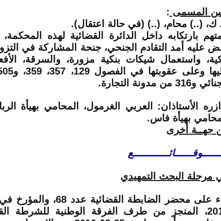
ين المسمى
:
 ك، (..)
محام، (..) (في حالة اعتقال).
متهم
بارتكابه داخل الدائرة القضائية لهذه المحكمة،
ض عليه أمد التقادم الجنحي، جنحة المشاركة في التز
كية، واستعمال شيكات بنكية مزورة، والسرقة، الأف
 و316 من مدونة التجارة.
ازره الأستاذان:
العربي الغرمول
، المحامي بهيأة الر
محامي بهيأة فاس.
 جهــة أخرى
ــــــوقــــــائــــــــــــع
 مرحلة البحث التمهيدي
2016، المنجز من طرف الفرقة الوطنية للشرطة الق