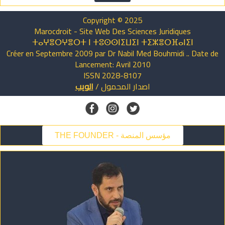
Copyright © 2025
Marocdroit - Site Web Des Sciences Juridiques
ⵜⴰⵖⴻⵔⵖⴻⵔⵜ ⵏ ⵜⵓⵙⵙⵏⵉⵡⵉⵏ ⵜⵉⵣⴻⵔⴼⴰⵏⵉⵏ
Créer en Septembre 2009 par Dr Nabil Med Bouhmidi .. Date de
Lancement: Avril 2010
ISSN 2028-8107
الويب
/
المحمول
اصدار
THE FOUNDER - مؤسس المنصة