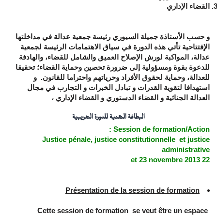
القضاء الإداري
و حسب الأستاذة جميلة السيوري رئيسة جمعية عدالة في مداخلتها
الإفتتاحية تأتي هذه الدورة في سياق الاهتمامات الرئيسة لجمعية
عدالة، المواكبة لورش الإصلاح العميق والشامل للقضاء، والهادفة
للدعوة بقوة ومسؤولية إلى ضرورة تحصين وحماية القضاء؛ تحقيقا
للعدالة، وحماية لحقوق الأفراد وحرياتهم واحتراما للقانون. و
استهدافا لتقوية القدرات و تبادل الخبرات و التجارب في مجال
العدالة الجنائية و القضاء الدستوري و القضاء الإداري ،
البطاقة التقنية للدورة التدريبية
Session de formation/Action :
Justice pénale, justice constitutionnelle et justice
administrative
22 et 23 novembre 2013
Présentation de la session de formation
Cette session de formation se veut être un espace