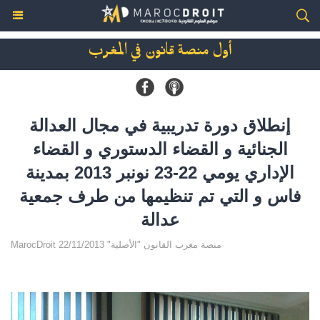
أول منصة قانون في المغرب
إنطلاق دورة تدريبية في مجال العدالة
الجنائية و القضاء الدستوري و القضاء
الإداري يومي 22-23 نونبر 2013 بمدينة
فاس و التي تم تنظيمها من طرف جمعية
عدالة
MarocDroit منصة مغرب القانون "الأصلية" 22/11/2013