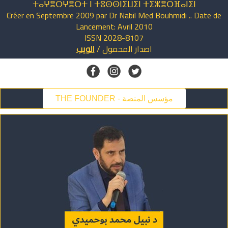
ⵜⴰⵖⴻⵔⵖⴻⵔⵜ ⵏ ⵜⵓⵙⵙⵏⵉⵡⵉⵏ ⵜⵉⵣⴻⵔⴼⴰⵏⵉⵏ
Créer en Septembre 2009 par Dr Nabil Med Bouhmidi .. Date de
Lancement: Avril 2010
ISSN 2028-8107
اصدار
المحمول
/
الويب
THE FOUNDER - مؤسس المنصة