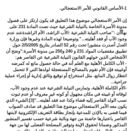
1-الأساس القانوني للأمر الاستعجالي.
إن الأمر الاستعجالي موضوع هذا التعليق قد يكون ارتكز على فصول
مدونة الأسرة الخاصة بالنيابة الشرعية حيث نصت المادة 231 على
نهأأأن :''صاحب النيابة الشرعية :الأب الراشد، الأم الراشدةعند عدم
وجود الأب أو فقد أهليته...".وتوضيحا لهذه المادة وغيرها فإن وزارة
العدل أصدرت منشورا تحت رقم 52 الصادر بتاريخ 2/5/2005 حول
تطبيق مقتضيات المواد 231 و 240 و250 من مدونة الأسرة:"وضح أن
الأشخاص الذين خولهم القانون النيابة الشرعية عن القاصر هم:
- الأب الكامل الأهلية مع العلم أنه في حالة حصول مانع له كمرضه
أوغيبته فإن الأم تقوم بالمصالح المستعجلة لولدها التي لا تتحمل
انتظار زوال المانع، مثل استخراج أو توقيع وثائق إدارية أو إجراء عملية
جراحية...
-الأم الكاملة الأهلية، وتمارس النيابة الشرعية عند عدم وجود الأب،
لوفاته أو غيبته في مكان مجهول أو كونه غير معروف أو عدم ثبوت
نسب الولد القاصر إليه قضاء وكذا عند فقد أهليته..."
[3]
.الشيء الذي
يكون معه الأمر الاستعجالي موضوع هذا التعليق قد صادف الصواب
فيما قضى به بالإذن للمدعية بإنجاز بطاقة التعريف الإلكترونية لابنتها
القاصر باعتبارها حاضنة من جهة ونائبة شرعية حسب تفسير المنشور
المذكور وضمانا لحقوق الإبنة وتوفير المصلحة الفضلى لها من جهة
أخرى.وبالتالي فإن إحجام مصلحة الشرطة عن القيام بذلك يعتبر