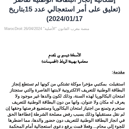
(تعليق على أمر استعجالي عدد 15بتاريخ
2024/01/17)
MarocDroit منصة مغرب القانون "الأصلية" 26/04/2024
الأستاذة تيسير بن لمقدم
محامية بهيئة الرباط (الخميسات)
مقدمة
:
استقبلت بمكتبي مؤخرا موكلة تشتكي من كونها لم تستطع إنجاز
البطاقة الوطنية للتعريف الالكترونية لابنتها القاصرة والتي ستجتاز
امتحان البكالوريا لهذه السنة، وذلك لكون والدها غير موجود ولا
يعرف له مكان ولا عنوان، وانها من دون البطاقة الوطنية للتعريف
ستحرم وتمنع من اجتياز امتحان البكالوريا وستضيع فرصتها وحقها إن
لم نقل مستقبلها وذلك بسبب رفض مصلحة الشرطة إعطاءها الحق
في انجاز البطاقة الوطنية للتعريف دون حضور والدها، مما اضطرها
للجوء إلى محام... وفعلا قمت برفع دعوى استعجالية أمام المحكمة