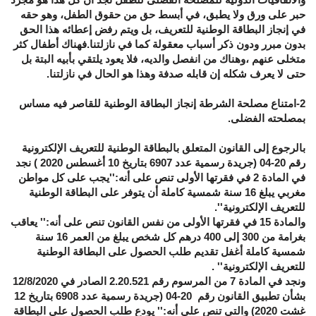
حبر على ورق ولا يطبق، في أبسط حق من حقوق الطفل، وهو حقه
في إنجاز البطاقة الوطنية للتعريف، بل ويتم رفض إعطائه هذا الحق
بدون مبرر ودون ذكر أسباب معقولة كما في نازلتنا.فهناك أطفال كثر
متخلى عنهم ،وهناك من انفصل والديه، فلا يعود يلتقي بأبيه البتة بل
حتى لا يعرف شكله إن قابله صدفة وهذا هو الحال في نازلتنا.
2-امتناع مصلحة الشرطة إنجاز البطاقة الوطنية للقاصر فيه مساس
بمصلحته الفضلى.
بالرجوع إلى القانون المتعلق بالبطاقة الوطنية للتعريف الإلكترونية
رقم 20-04 (جريدة رسمية عدد 6907 بتاريخ 10 أغسطس 2020 ) نجد
في المادة 2 في فقرتها الأولى تنص على أنه:''يجب على كل مواطن
مغربي يبلغ 16 سنة شمسية كاملة أن يتوفر على البطاقة الوطنية
للتعريف الإلكترونية''.
والمادة 15 في فقرتها الأولى من نفس القانون تنص على أنه:'' يعاقب
بغرامة من 300 إلى 400 درهم كل شخص يبلغ من العمر 16 سنة
شمسية كاملة أغفل تقديم طلب الحصول على البطاقة الوطنية
للتعريف الإلكترونية'' .
ونجد في المادة 7 من المرسوم رقم 2.20.521 الصادر في 12/8/2020
بشأن تطبيق القانون رقم 20-04 (جريدة رسمية عدد 6908 بتاريخ 12
غشت 2020) والتي تنص على أنه:'' يودع طلب الحصول على البطاقة