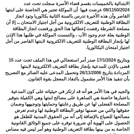
الابتدائية بالخميسات بقسم قضاء الأسرة سجلت تحت عدد
08/1150/2024 عرضت فيها أن الموكلة تعتبر هي الحاضنة على ابنتها
القاصر وأن هذه الأخيرة تدرس بالسنة الثانية بكالوريا وتود انجاز
البطاقة الوطنية للتعريف الالكترونية من أجل اجتياز الامتحان ـ، إلا أن
مصلحة الشرطة رفضت إعطائها هذا الحق ورفضت انجاز البطاقة
الوطنية بعلة عدم وجود الأب ، والتمست الموكلة في طلبها هذا الإذن
لها بإنجاز البطاقة الوطنية للتعريف الالكترونية لابنتها القاصر من أجل
اجتياز امتحان البكالوريا.
وبتاريخ 17/1/2024 صدر أمر استعجالي في هذا الملف تحت عدد 15
قضى بالإذن للمدعية بإنجاز بطاقة التعريف الالكترونية لابنتها
المزدادة بتاريخ 26/11/2006 وتحميل المدعى عليه الصائر مع التصريح
بأن تنفيذ هذا الأمر مشمول بالنفاذ المعجل بقوة القانون.
والجيد في هذا الأمر هو أنه قد ارتكز في حيثياته على كون المدعية
باعتبارها حاضنة هي الساهرة على مصالح ابنتها وهي الكفيلة بتوفير
المصلحة الفضلى لها عن طريق رعايتها وحمايتها وتوجيهها وضمان
حقوقها والتي من ضمنها توفير البطاقة الوطنية لها وعدم تعرض
مصالحها للضياع بالإضافة إلى أنه من الحقوق المدنية للطفل هو
الحصول على الهوية أي ضرورة توفره على جميع الوثائق القانونية
الخاصة به من بينها بطاقة التعريف الوطنية وهو أمر ليس فيه مساس