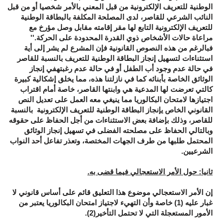
الوطنية للتعريف الإلكترونية من قبل المعني بالأمر شخصيا أو من قبل
النائب الشرعي للقاصر، لدى المصلحة المكلفة بالبطاقة الوطنية
للتعريف الإلكترونية التابع لها مقر إقامته مقابل وصل مؤرخ مع
مراعاة حالات الأشخاص ذوي القدرة المحدودة على الحركة.''
فبالرغم من هذه النصوص القانونية فإن المشرع لم يشر إلى أية
استثناءات لتسهيل إنجاز البطاقة الوطنية للتعريف بالنسبة للقاصر
في حالة عدم وجود أب الطفل أو في حالة عدم رغبتهفي إنجاز
الوثائق الخاصة بأبنائه كما في نازلتنا هذه، مما يخلق إشكالية كبيرة
كالتي تعرضت لها المدعية هي وابنتها القاصر، خاصة أمام اقتراب
اجتيازها لامتحان البكالوريا مما ينيغي معه العمل على تعديل النص
القانوني الخاص يإنجاز البطاقة الوطنية للتعريف الإلكترونية بالنسبة
للقاصر، وذلك بإضافة بعض الاستثناءات من أجل الحفاظ على حقوقه
وبالتالي الحفاظ على مصلحته الفضلى في تسهيل إنجاز الوثائق
المحتمل طلبها من طرف الجهات المختصة، وتعذر تفاعل أحد النواب
الشرعيين.
ثانيا: حول الأمر الاستعجالي فيما قضى به.
إن الأمر الاستعجالي موضوع هذا التعليق قائم على أساس قانوني لا
غبار عليه (1) خاصة وأن التهيء لاجتياز امتحان البكالوريا يعتبر من
الأمور المستعجلة التي لا تحتمل التأخير(2).