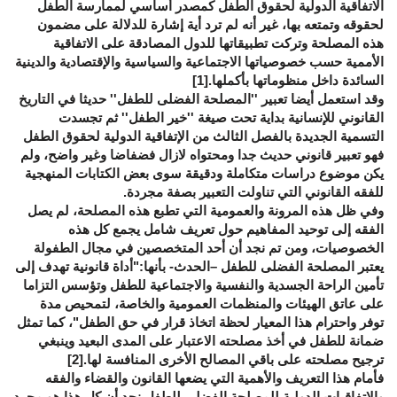
الاتفاقية الدولية لحقوق الطفل كمصدر أساسي لممارسة الطفل
لحقوقه وتمتعه بها، غير أنه لم ترد أية إشارة للدلالة على مضمون
هذه المصلحة وتركت تطبيقاتها للدول المصادقة على الاتفاقية
الأممية حسب خصوصياتها الاجتماعية والسياسية والإقتصادية والدينية
السائدة داخل منظوماتها بأكملها.
[1]
وقد استعمل أيضا تعبير ''المصلحة الفضلى للطفل'' حديثا في التاريخ
القانوني للإنسانية بداية تحت صيغة ''خير الطفل'' ثم تجسدت
التسمية الجديدة بالفصل الثالث من الإتفاقية الدولية لحقوق الطفل
فهو تعبير قانوني حديث جدا ومحتواه لازال فضفاضا وغير واضح، ولم
يكن موضوع دراسات متكاملة ودقيقة سوى بعض الكتابات المنهجية
للفقه القانوني التي تناولت التعبير بصفة مجردة.
وفي ظل هذه المرونة والعمومية التي تطبع هذه المصلحة، لم يصل
الفقه إلى توحيد المفاهيم حول تعريف شامل يجمع كل هذه
الخصوصيات، ومن تم نجد أن أحد المتخصصين في مجال الطفولة
يعتبر المصلحة الفضلى للطفل –الحدث- بأنها:"أداة قانونية تهدف إلى
تأمين الراحة الجسدية والنفسية والاجتماعية للطفل وتؤسس التزاما
على عاتق الهيئات والمنظمات العمومية والخاصة، لتمحيص مدة
توفر واحترام هذا المعيار لحظة اتخاذ قرار في حق الطفل"، كما تمثل
ضمانة للطفل في أخذ مصلحته الاعتبار على المدى البعيد وينبغي
ترجيح مصلحته على باقي المصالح الأخرى المنافسة لها.
[2]
فأمام هذا التعريف والأهمية التي يضعها القانون والقضاء والفقه
والاتفاقيات الدولية للمصلحة الفضلى للطفل نجد أن كل هذا هو مجرد