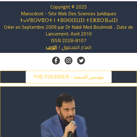
Copyright © 2025
Marocdroit - Site Web Des Sciences Juridiques
ⵜⴰⵖⴻⵔⵖⴻⵔⵜ ⵏ ⵜⵓⵙⵙⵏⵉⵡⵉⵏ ⵜⵉⵣⴻⵔⴼⴰⵏⵉⵏ
Créer en Septembre 2009 par Dr Nabil Med Bouhmidi .. Date de
Lancement: Avril 2010
ISSN 2028-8107
اصدار
المحمول
/
الويب
THE FOUNDER - مؤسس المنصة